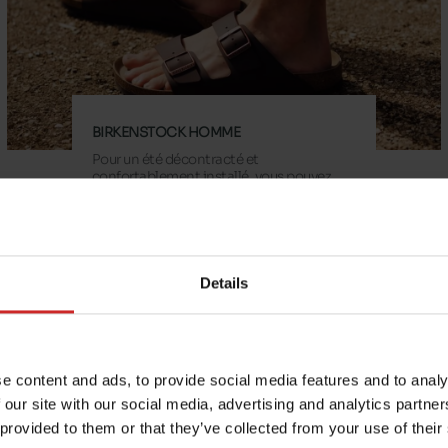
BIRKENSTOCK HOMME
Pour un été décontracté et
confortablement installé, vous pouvez
compter sur Birkenstock.
Birkenstock homme
Details
e content and ads, to provide social media features and to analy
e faciliter et
 our site with our social media, advertising and analytics partn
sont la référence en
 provided to them or that they’ve collected from your use of their