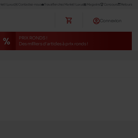
iet ! Luxus
✉️ Contactez-nous
💼Travailler chez Maniet ! Luxus
🏪 Magasins
🏆 Concours
🔙 Retours
Connexion
PRIX RONDS !
Des milliers d'articles à prix ronds !