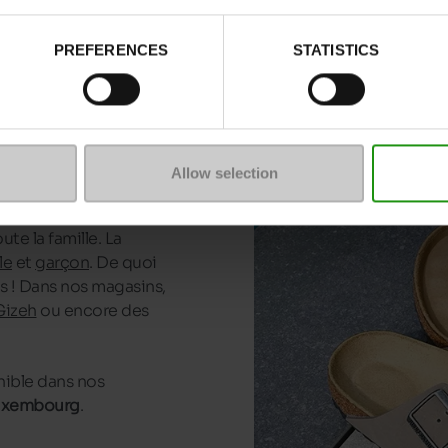
kenstock
ou pour
toujours au rendez-
PREFERENCES
STATISTICS
e utilise pour offrir
. Les
sandales
de caoutchouc naturel,
e naturel et de cuir
Allow selection
ute la famille. La
lle
et
garçon
. De quoi
s ! Dans nos magasins,
Gizeh
ou encore des
ible dans nos
Luxembourg
.