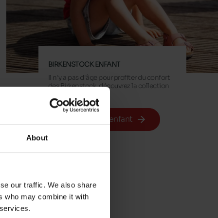
BIRKENSTOCK ENFANT
Il n'y a pas d'âge pour profiter du confort
des Birkenstock, découvrez la collection
enfant.
Birkenstock enfant
About
se our traffic. We also share
ers who may combine it with
 services.