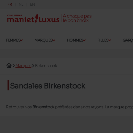
FR
NL
EN
FEMMES
MARQUES
HOMMES
FILLES
GAR
Marques
Birkenstock
Sandales Birkenstock
Retrouvez vos
Birkenstock
préférées dans nos rayons. La marque pro