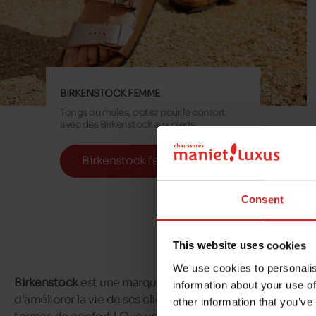
BIRKENSTOCK FEMME
Tongs ou mules, optez pour le confort
avec des Birkenstock aux pieds.
Birkenstock femme
Consent
This website uses cookies
We use cookies to personalis
Birkenstock
est une marque allemande dont la vision est d
information about your use of
d’améliorer la vie de ses clients. Les
sandales Birkenstock
other information that you’ve