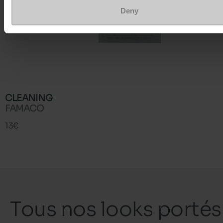
Deny
CLEANING
FAMACO
13€
Tous nos looks portés