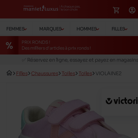
FEMMES
MARQUES
HOMMES
FILLES
PRIX RONDS !
Des milliers d'articles à prix ronds !
🚛 Livraison gratuite en magasins
✅ Réservez en ligne, essayez et payez en magasin
🏪 28 magasins en Belgique et au Luxembourg
Filles
Chaussures
Toiles
Toiles
VIOLAINE2
📦 Livraison à domicile gratuite dés 39€ d'achats
🔁 retours valables pendant 30 jours
🚛 Livraison gratuite en magasins