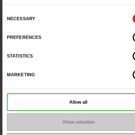
Conseil taille
Prenez votre pointure
habituelle
Consent
NECESSARY
Selection
Avis clients
PREFERENCES
STATISTICS
Pour les garder comme neuves
MARKETING
Allow all
Allow selection