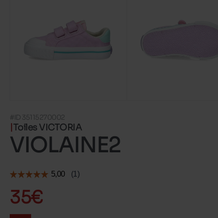
#ID 35115270002
Toiles VICTORIA
VIOLAINE2
35€