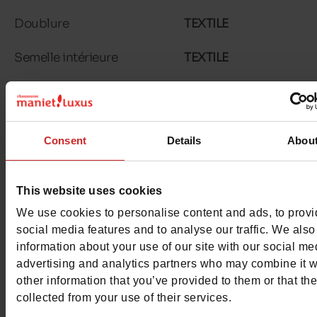
Doublure
TEXTILE
Semelle intérieure
TEXTILE
Semelle extérieure
GOMME
Caractéristiques
Consent
Details
Abou
Couleur
ROSE
Conseil largeur
normal
This website uses cookies
We use cookies to personalise content and ads, to prov
Waterproof
Non
social media features and to analyse our traffic. We also
information about your use of our site with our social me
Eco-score
C
advertising and analytics partners who may combine it w
other information that you’ve provided to them or that th
Chrome
Sans
collected from your use of their services.