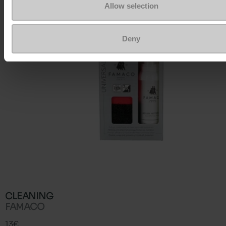
Allow selection
Deny
CLEANING
FAMACO
13€