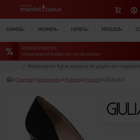
DAMES
MERKEN
HEREN
MEISJES
J
RONDE PRIJZEN
Duizenden artikelen aan ronde prijzen!
🚛 Livraison gratuite en magasins
✅ Réservez en ligne, essayez et payez en magasin
🏪 28 magasins en Belgique et au Luxembourg
Dames
Schoenen
Pumps
Pumps
GIULIA2
📦 Livraison à domicile gratuite dés 39€ d'achats
🔁 retours valables pendant 30 jours
🚛 Livraison gratuite en magasins