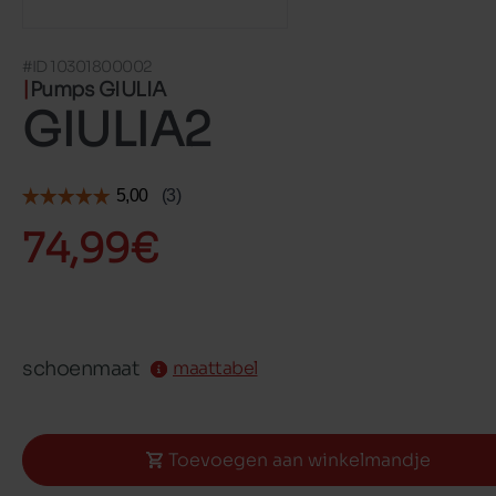
#ID 10301800002
Pumps GIULIA
GIULIA2
74,99€
schoenmaat
maattabel
Toevoegen aan winkelmandje