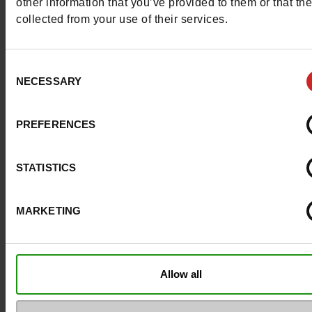
other information that you’ve provided to them or that th
Uitneembare zool
Neen
collected from your use of their services.
ProductAttribute.DisplayName.532
Zonder
Consent
Hakhoogte (cm)
8.5 cm
NECESSARY
Selection
Plateau
0cm
PREFERENCES
Maatadvies
Neem je gebruikel
schoenmaat
STATISTICS
MARKETING
Top Reviews
Allow all
Om ze zo goed als nieuw te houden