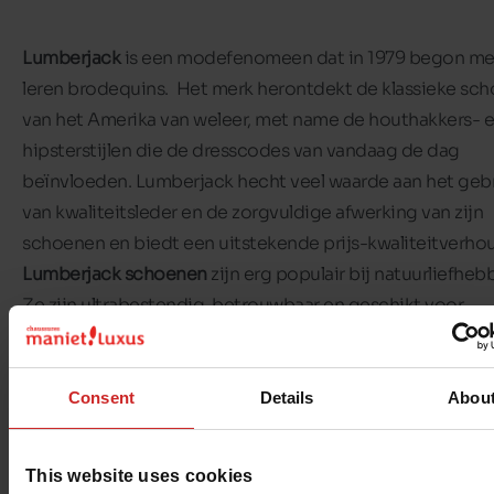
Lumberjack
is een modefenomeen dat in 1979 begon me
leren brodequins. Het merk herontdekt de klassieke sc
van het Amerika van weleer, met name de houthakkers- 
hipsterstijlen die de dresscodes van vandaag de dag
beïnvloeden. Lumberjack hecht veel waarde aan het geb
van kwaliteitsleder en de zorgvuldige afwerking van zijn
schoenen en biedt een uitstekende prijs-kwaliteitverho
Lumberjack schoenen
zijn erg populair bij natuurliefheb
Ze zijn ultrabestendig, betrouwbaar en geschikt voor
buitenactiviteiten.
Lumberjack schoenen
zijn voor wie v
reizen en wandelen houdt!
Consent
Details
Abou
In de rekken van onze
Maniet! Luxus winkels
vind je
Lumb
schoenen voor het hele gezin
: mannen, vrouwen en kind
This website uses cookies
Het assortiment omvat de iconische enkellaarsjes in