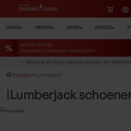
DAMES
MERKEN
HEREN
MEISJES
J
RONDE PRIJZEN
Duizenden artikelen aan ronde prijzen!
🚛 Livraison gratuite en magasins
✅ Réservez en ligne, essayez et payez en magasin
🏪 28 magasins en Belgique et au Luxembourg
Merken
Lumberjack
📦 Livraison à domicile gratuite dés 39€ d'achats
🔁 retours valables pendant 30 jours
Lumberjack schoene
🚛 Livraison gratuite en magasins