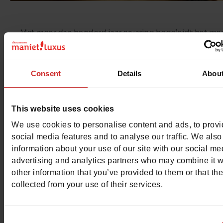
Met meer dan honderd jaar ervaring begeleidt het me
Aster
de eerste stapjes van kinderen door hen goed
aangepaste schoenen aan te bieden.
Consent
Details
Abou
Even soepel als licht, trendy, comfortabel en tijdloos 
uw kleintjes stijlvol en elegant te kleden.
This website uses cookies
We use cookies to personalise content and ads, to prov
social media features and to analyse our traffic. We also
information about your use of our site with our social me
advertising and analytics partners who may combine it w
other information that you’ve provided to them or that th
collected from your use of their services.
Consent