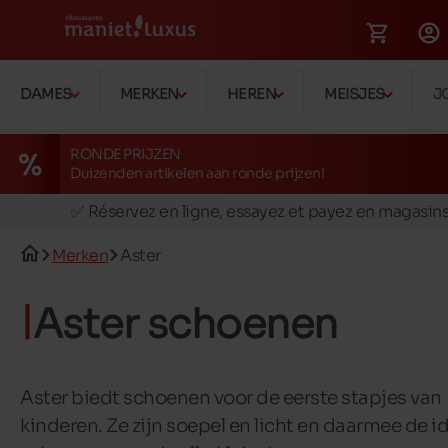
DAMES
MERKEN
HEREN
MEISJES
J
RONDE PRIJZEN
Duizenden artikelen aan ronde prijzen!
🚛 Livraison gratuite en magasins
✅ Réservez en ligne, essayez et payez en magasin
🏪 28 magasins en Belgique et au Luxembourg
Merken
Aster
📦 Livraison à domicile gratuite dés 39€ d'achats
🔁 retours valables pendant 30 jours
Aster schoenen
🚛 Livraison gratuite en magasins
Aster biedt schoenen voor de eerste stapjes van
kinderen. Ze zijn soepel en licht en daarmee de i