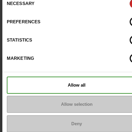
NECESSARY
Selection
PREFERENCES
STATISTICS
MARKETING
Vraagje ?
Neem contact op met de klantenservice
Allow all
Stuur een bericht
Allow selection
Meer contactopties
Deny
Volg ons