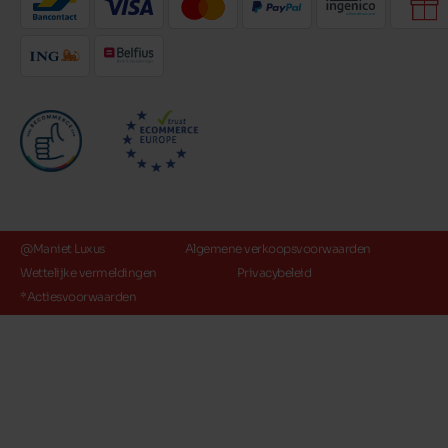
@Maniet Luxus
Algemene verkoopsvoorwaarden
Wettelijke vermeldingen
Privacybeleid
*Actiesvoorwaarden