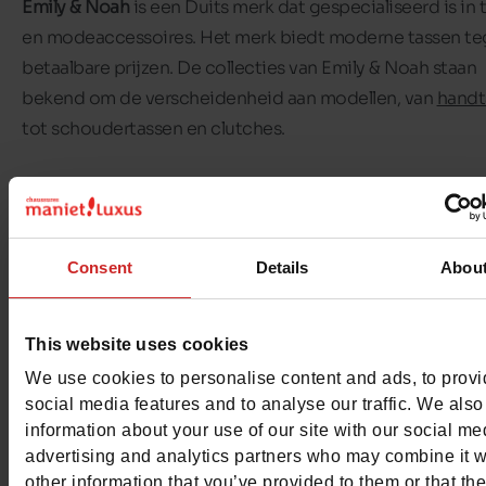
Emily & Noah
is een Duits merk dat gespecialiseerd is in 
en modeaccessoires. Het merk biedt moderne tassen t
betaalbare prijzen. De collecties van Emily & Noah staan
bekend om de verscheidenheid aan modellen, van
handt
tot schoudertassen en clutches.
In deze selectie bieden we je verschillende modellen
Emi
Noah tassen voor dames
. Er is voor ieder wat wils! Van t
met een lederlook tot tassen van imitatiebont en paillett
Consent
Details
Abou
vindt het model dat bij jouw look past.
Bekijk de
Emily & Noah tassen
die verkrijgbaar zijn in onz
This website uses cookies
Chaussures Maniet ! Luxus winkels
en op onze online sho
We use cookies to personalise content and ads, to prov
social media features and to analyse our traffic. We also
information about your use of our site with our social me
advertising and analytics partners who may combine it w
other information that you’ve provided to them or that th