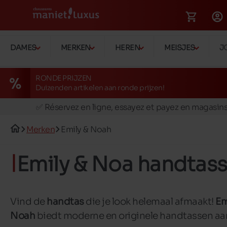
DAMES
MERKEN
HEREN
MEISJES
J
RONDE PRIJZEN
Duizenden artikelen aan ronde prijzen!
🚛 Livraison gratuite en magasins
✅ Réservez en ligne, essayez et payez en magasin
🏪 28 magasins en Belgique et au Luxembourg
Merken
Emily & Noah
📦 Livraison à domicile gratuite dés 39€ d'achats
🔁 retours valables pendant 30 jours
Emily & Noa handtas
🚛 Livraison gratuite en magasins
Vind de
handtas
die je look helemaal afmaakt!
Em
Noah
biedt moderne en originele handtassen aa