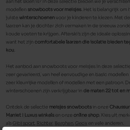
aan het skiën is? In deze selectie bieden we je verschille
modellen
snowboots
voor meisjes
. Het is belangrijk om 
juiste
winterschoenen
voor je kinderen te kiezen. Met de
laarzen kan je dochter zich vermaken in de sneeuw zond
koude voeten te krijgen. Afterski's zijn de ideale oplossin
want het zijn
comfortabele laarzen
die isolatie bieden t
kou
.
Het aanbod aan snowboots voor meisjes in deze selectie
zeer gevarieerd, van heel eenvoudige en basic modellen 
zeer kleurrijke modellen of modellen met een patroon. D
winterschoenen zijn verkrijgbaar in
de maten 22 tot en m
Ontdek de selectie
meisjes snowboots
in onze
Chaussur
Maniet ! Luxus winke
ls
en onze
online shop
. Kies uit mer
als
Gibi sport
,
Richter
,
Berghen
,
Geox
en vele anderen.