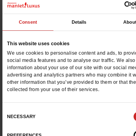
Consent
Details
Abou
Plan je volgende skivakantie en ben je op zoek
This website uses cookies
snowboots
zodat je dochter ook van de snee
We use cookies to personalise content and ads, to prov
genieten als ze niet aan het skiën is? In deze se
social media features and to analyse our traffic. We also
bieden we je verschillende modellen
information about your use of our site with our social me
snowboots
voor meisjes
. Het is belangrijk om
advertising and analytics partners who may combine it w
other information that you’ve provided to them or that th
juiste
winterschoenen
voor je kinderen te kiez
collected from your use of their services.
Met de juiste laarzen kan je dochter zich verm
in de sneeuw zonder koude voeten te krijgen.
Afterski's zijn de ideale oplossing, want het zij
Consent
NECESSARY
Selection
comfortabele laarzen
die isolatie bieden tege
kou
.
PREFERENCES