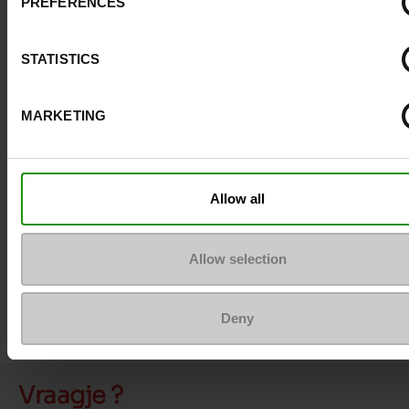
lage prijzen te begeleiden naar volwassenheid.
PREFERENCES
STATISTICS
MARKETING
Allow all
Allow selection
Deny
Vraagje ?