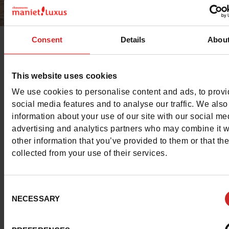
Consent
Details
Abou
Shoe Bi Dou !
is een merk van
Maniet Schoenen ! Luxus
d
trendy en kwalitatieve modellen voor kinderen aanbiedt
This website uses cookies
scherpe prijzen.
We use cookies to personalise content and ads, to prov
social media features and to analyse our traffic. We also
Of het nu gaat om schoenen voor de eerste stapjes van 
information about your use of our site with our social me
advertising and analytics partners who may combine it w
peuters, klassieke schoenen of sportschoenen voor uw
other information that you’ve provided to them or that th
kinderen, ontdek hier de hele collectie van dit
collected from your use of their services.
intergenerationele en casual merk.
Dit merk, dat al jaren in onze rekken staat, biedt alle soor
Consent
NECESSARY
schoenen (sportschoenen, sandalen, klassieke schoenen
Selection
laarzen, enz.) om uw kinderen in alle veiligheid en tegen 