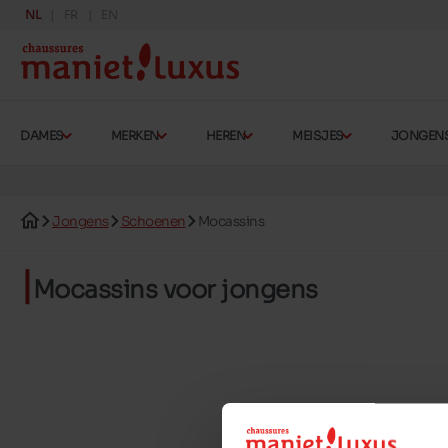
NL
FR
EN
DAMES
MERKEN
HEREN
MEISJES
JONGEN
Jongens
Schoenen
Mocassins
Mocassins voor jongens