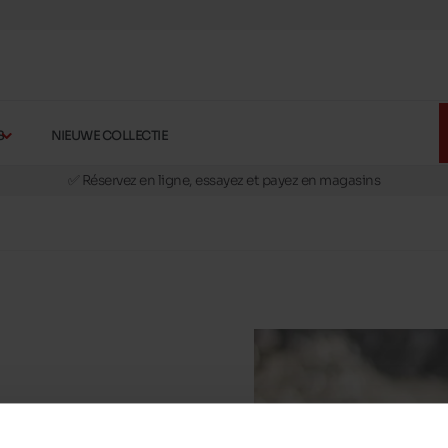
S
NIEUWE COLLECTIE
🚛 Livraison gratuite en magasins
✅ Réservez en ligne, essayez et payez en magasins
🏪 28 magasins en Belgique et au Luxembourg
📦 Livraison à domicile gratuite dés 39€ d'achats
🔁 retours valables pendant 30 jours
🚛 Livraison gratuite en magasins