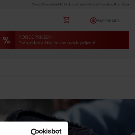
Contact
Voordelen Maniet ! Luxus
Klantendienst
Winkels
Bestelling retour
Aanmelden
RONDE PRIJZEN
Duizenden artikelen aan ronde prijzen!