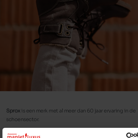
Sprox
is een merk met al meer dan 60 jaar ervaring in de
schoensector.
Het zet in op prijs, stijl en originaliteit.