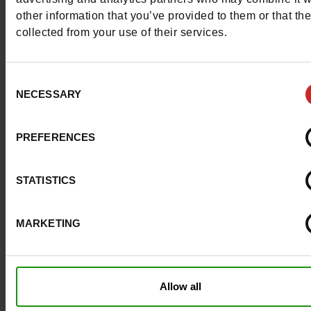
other information that you’ve provided to them or that th
Uitneembare zool
Neen
collected from your use of their services.
ProductAttribute.DisplayName.532
Zonder
Consent
NECESSARY
Hakhoogte (cm)
4.5 cm
Selection
Plateau
3cm
PREFERENCES
Maatadvies
Neem je gebruikel
STATISTICS
schoenmaat
MARKETING
Top Reviews
Allow all