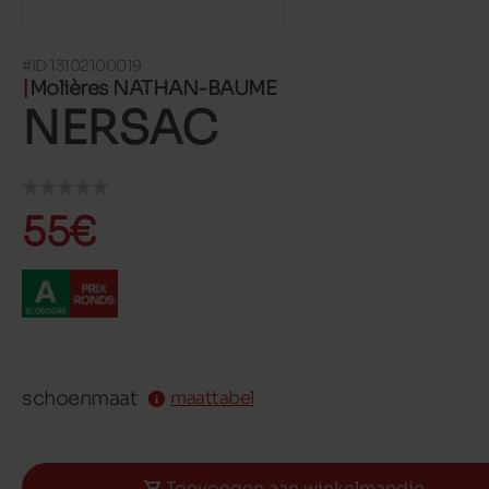
#ID 13102100019
Molières NATHAN-BAUME
NERSAC
55€
schoenmaat
maattabel
Toevoegen aan winkelmandje