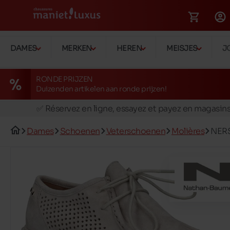
DAMES
MERKEN
HEREN
MEISJES
J
RONDE PRIJZEN
Duizenden artikelen aan ronde prijzen!
🚛 Livraison gratuite en magasins
✅ Réservez en ligne, essayez et payez en magasin
🏪 28 magasins en Belgique et au Luxembourg
Dames
Schoenen
Veterschoenen
Molières
NER
📦 Livraison à domicile gratuite dés 39€ d'achats
🔁 retours valables pendant 30 jours
🚛 Livraison gratuite en magasins