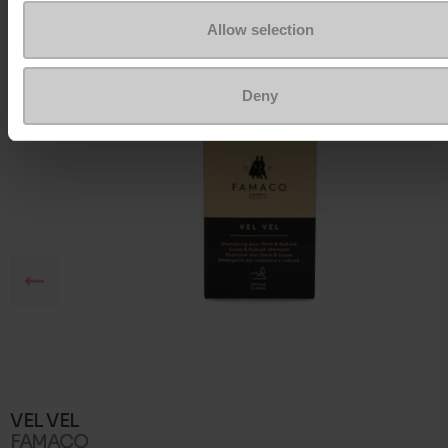
Om ze zo goed als nieuw te houden
Allow selection
Deny
VEL VEL
FAMACO