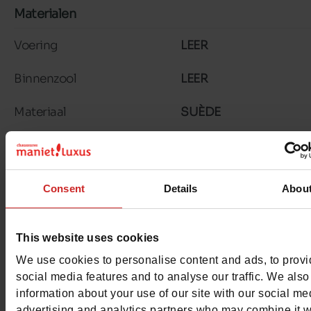
Materialen
Voering
LEER
Binnenzool
LEER
Materiaal
SUÈDE
Zool
TPU
Kenmerken
Consent
Details
Abou
Color
BEIGE
This website uses cookies
Breedte van de Raad
normal
We use cookies to personalise content and ads, to prov
Waterbestendig
Neen
social media features and to analyse our traffic. We also
information about your use of our site with our social me
Eco-score
A
advertising and analytics partners who may combine it w