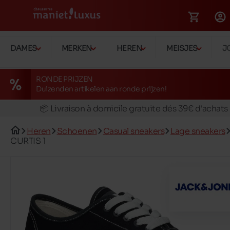
🚛 Livraison gratuite en magasins
DAMES
MERKEN
HEREN
MEISJES
J
✅ Réservez en ligne, essayez et payez en magasin
🏪 28 magasins en Belgique et au Luxembourg
RONDE PRIJZEN
Duizenden artikelen aan ronde prijzen!
📦 Livraison à domicile gratuite dés 39€ d'achats
🔁 retours valables pendant 30 jours
🚛 Livraison gratuite en magasins
Heren
Schoenen
Casual sneakers
Lage sneakers
CURTIS 1