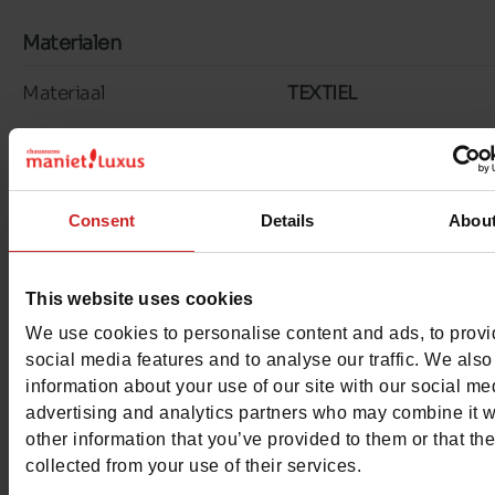
Materialen
Materiaal
TEXTIEL
Voering
TEXTIEL
Binnenzool
TEXTIEL
Consent
Details
Abou
Zool
GEGOMD
Kenmerken
This website uses cookies
We use cookies to personalise content and ads, to prov
Color
MARINE
social media features and to analyse our traffic. We also
information about your use of our site with our social me
Breedte van de Raad
normal
advertising and analytics partners who may combine it w
other information that you’ve provided to them or that th
Waterbestendig
Neen
collected from your use of their services.