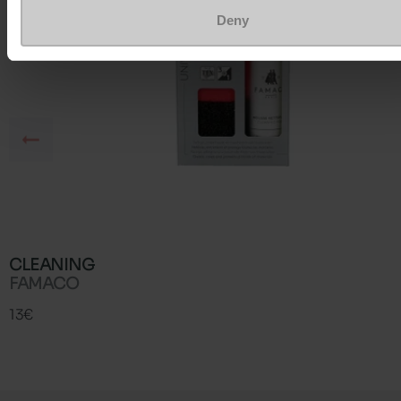
Deny
CLEANING
FAMACO
13€