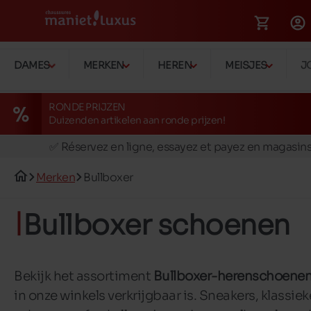
DAMES
MERKEN
HEREN
MEISJES
J
RONDE PRIJZEN
Duizenden artikelen aan ronde prijzen!
🚛 Livraison gratuite en magasins
✅ Réservez en ligne, essayez et payez en magasin
🏪 28 magasins en Belgique et au Luxembourg
Merken
Bullboxer
📦 Livraison à domicile gratuite dés 39€ d'achats
🔁 retours valables pendant 30 jours
Bullboxer schoenen
🚛 Livraison gratuite en magasins
Bekijk het assortiment
Bullboxer-herenschoene
in onze winkels verkrijgbaar is. Sneakers, klassiek