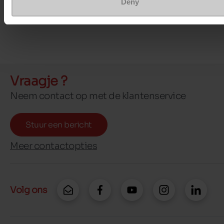
Deny
Vraagje ?
Neem contact op met de klantenservice
Stuur een bericht
Meer contactopties
Volg ons