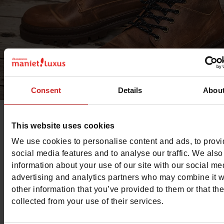
Consent
Details
Abou
This website uses cookies
Bullboxer
is een merk dat
kwaliteitsschoenen
biedt voor
We use cookies to personalise content and ads, to prov
betaalbare prijs met een unieke look. Het grootste deel 
social media features and to analyse our traffic. We also
Bullboxer schoenencollectie is handgemaakt van Europ
information about your use of our site with our social me
kwaliteitsleer.
Bullboxer schoenen
voor de hele familie! I
advertising and analytics partners who may combine it w
Chaussures Maniet! Luxus winkels vind je Bullboxer sch
other information that you’ve provided to them or that th
voor heren.
collected from your use of their services.