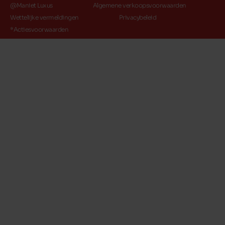
@Maniet Luxus
Algemene verkoopsvoorwaarden
Wettelijke vermeldingen
Privacybeleid
*Actiesvoorwaarden