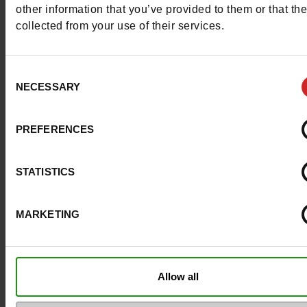
other information that you’ve provided to them or that th
Breedte van de Raad
normal
collected from your use of their services.
Waterbestendig
Neen
Consent
NECESSARY
Selection
Eco-score
C
Uitneembare zool
Neen
PREFERENCES
ProductAttribute.DisplayName.532
Zonder
STATISTICS
Maatadvies
Neem je gebruikel
schoenmaat
MARKETING
Top Reviews
Allow all