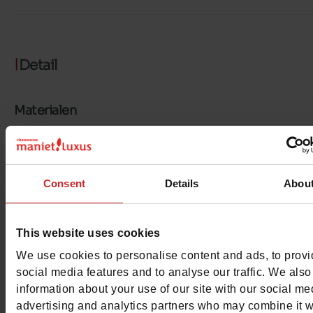
Detail
Materialen
Materiaal
TEXTIEL
Voering
TEXTIEL
Consent
Details
Abou
Binnenzool
TEXTIEL
This website uses cookies
Zool
GEGOMD
We use cookies to personalise content and ads, to prov
Kenmerken
social media features and to analyse our traffic. We also
information about your use of our site with our social me
Color
MARINE
advertising and analytics partners who may combine it w