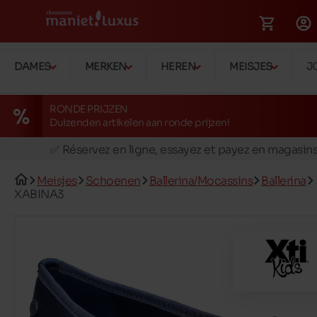
DAMES
MERKEN
HEREN
MEISJES
J
RONDE PRIJZEN
Duizenden artikelen aan ronde prijzen!
🚛 Livraison gratuite en magasins
✅ Réservez en ligne, essayez et payez en magasin
🏪 28 magasins en Belgique et au Luxembourg
Meisjes
Schoenen
Ballerina/Mocassins
Ballerina
📦 Livraison à domicile gratuite dés 39€ d'achats
XABINA3
🔁 retours valables pendant 30 jours
🚛 Livraison gratuite en magasins