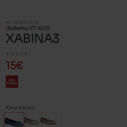
#ID 33102600002
Ballerina XTI KIDS
XABINA3
15€
Kleur kiezen