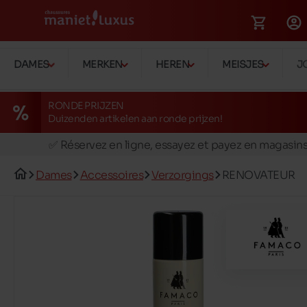
DAMES
MERKEN
HEREN
MEISJES
J
RONDE PRIJZEN
Duizenden artikelen aan ronde prijzen!
🚛 Livraison gratuite en magasins
✅ Réservez en ligne, essayez et payez en magasin
🏪 28 magasins en Belgique et au Luxembourg
Dames
Accessoires
Verzorgings
RENOVATEUR
📦 Livraison à domicile gratuite dés 39€ d'achats
🔁 retours valables pendant 30 jours
🚛 Livraison gratuite en magasins