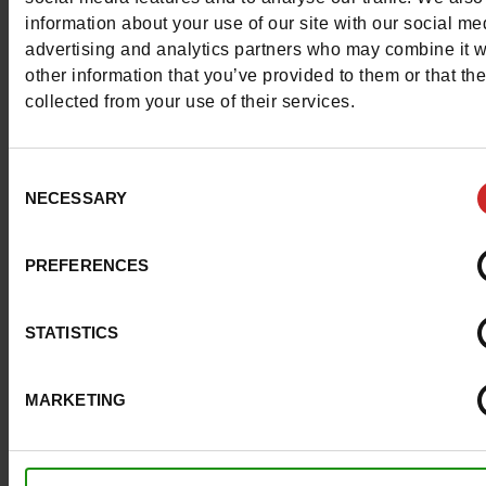
information about your use of our site with our social me
advertising and analytics partners who may combine it w
Kenmerken
other information that you’ve provided to them or that th
collected from your use of their services.
Color
NEUTRAAL
Breedte van de Raad
normal
Consent
NECESSARY
Selection
Waterbestendig
Neen
ProductAttribute.DisplayName.532
Zonder
PREFERENCES
Maatadvies
Neem je gebruikel
STATISTICS
schoenmaat
MARKETING
Top Reviews