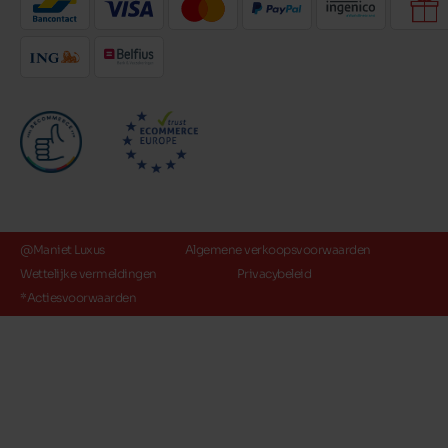
@Maniet Luxus
Algemene verkoopsvoorwaarden
Wettelijke vermeldingen
Privacybeleid
*Actiesvoorwaarden