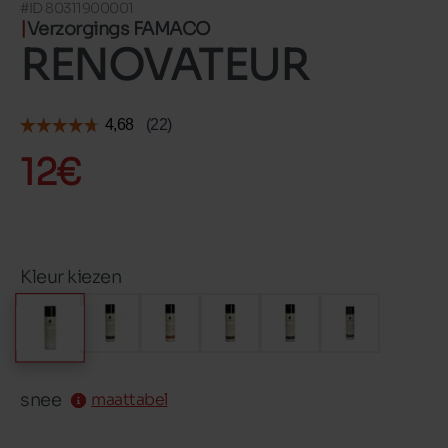
#ID 80311900001
Verzorgings FAMACO
RENOVATEUR
12€
Kleur kiezen
snee
maattabel