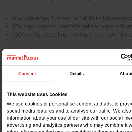
Gratis levering & retour in België en Luxembur
30 dagen om te ruilen of je geld terug te krijge
100% veilige betaling met Ingenico - Worldlin
Dit artikel kan niet gereserveerd worden
Consent
Details
Abou
Detail
This website uses cookies
We use cookies to personalise content and ads, to prov
social media features and to analyse our traffic. We also
Kenmerken
information about your use of our site with our social me
advertising and analytics partners who may combine it w
Color
KAKI