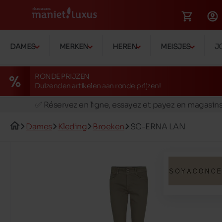
DAMES
MERKEN
HEREN
MEISJES
J
RONDE PRIJZEN
Duizenden artikelen aan ronde prijzen!
🚛 Livraison gratuite en magasins
✅ Réservez en ligne, essayez et payez en magasin
🏪 28 magasins en Belgique et au Luxembourg
Dames
Kleding
Broeken
SC-ERNA LAN
📦 Livraison à domicile gratuite dés 39€ d'achats
🔁 retours valables pendant 30 jours
🚛 Livraison gratuite en magasins