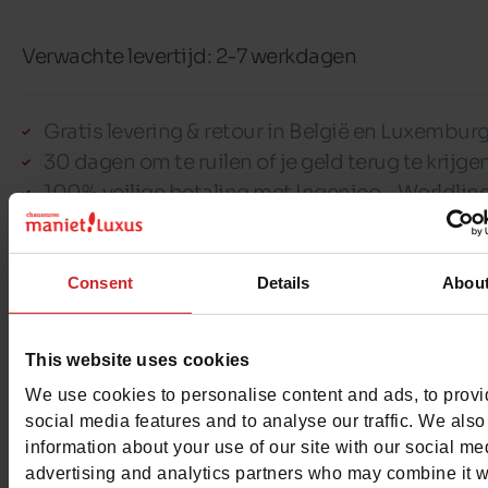
Verwachte levertijd: 2-7 werkdagen
Gratis levering & retour in België en Luxembur
30 dagen om te ruilen of je geld terug te krijge
100% veilige betaling met Ingenico - Worldlin
Consent
Details
Abou
Dit artikel kan niet gereserveerd worden
This website uses cookies
We use cookies to personalise content and ads, to prov
Detail
social media features and to analyse our traffic. We also
information about your use of our site with our social me
advertising and analytics partners who may combine it w
Materialen