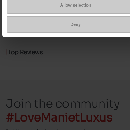
ProductAttribute.DisplayName.532
Zonder
Allow selection
Maatadvies
Neem je gebruikel
Deny
schoenmaat
Top Reviews
Join the community
#LoveManietLuxus