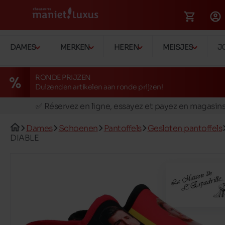
DAMES
MERKEN
HEREN
MEISJES
J
RONDE PRIJZEN
Duizenden artikelen aan ronde prijzen!
🚛 Livraison gratuite en magasins
✅ Réservez en ligne, essayez et payez en magasin
🏪 28 magasins en Belgique et au Luxembourg
Dames
Schoenen
Pantoffels
Gesloten pantoffels
📦 Livraison à domicile gratuite dés 39€ d'achats
DIABLE
🔁 retours valables pendant 30 jours
🚛 Livraison gratuite en magasins