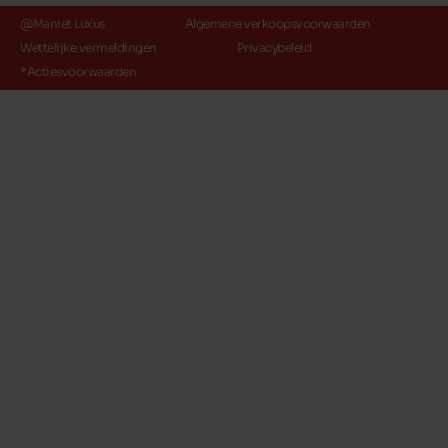
@Maniet Luxus
Algemene verkoopsvoorwaarden
Wettelijke vermeldingen
Privacybeleid
*Actiesvoorwaarden