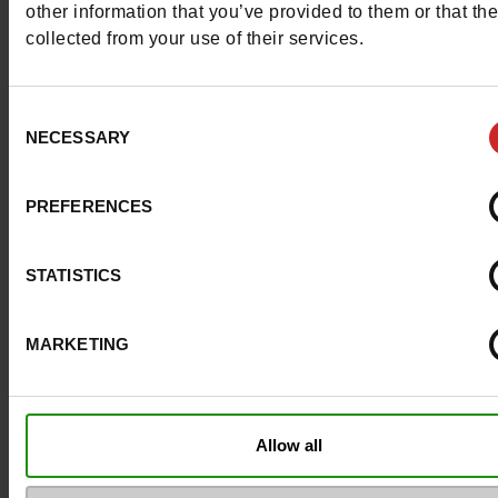
other information that you’ve provided to them or that th
collected from your use of their services.
Materiaal
TEXTIEL
Voering
TEXTIEL
Consent
NECESSARY
Selection
Binnenzool
TEXTIEL
Zool
GEGOMD
PREFERENCES
Kenmerken
STATISTICS
Color
ROOD
MARKETING
Breedte van de Raad
normal
Waterbestendig
Neen
Allow all
Uitneembare zool
Neen