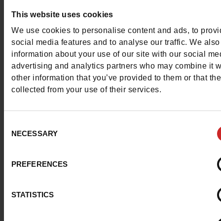
Vraagje ?
This website uses cookies
Neem contact op met de klantenservice
We use cookies to personalise content and ads, to prov
social media features and to analyse our traffic. We also
information about your use of our site with our social me
Stuur een bericht
advertising and analytics partners who may combine it w
other information that you’ve provided to them or that th
Meer contactopties
collected from your use of their services.
Volg ons
Consent
NECESSARY
Selection
PREFERENCES
Klantenservice
STATISTICS
Over ons