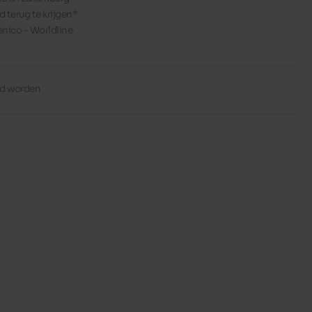
d terug te krijgen*
enico - Worldline
erd worden