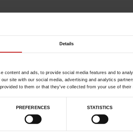
Details
e content and ads, to provide social media features and to analy
Kenmerken
 our site with our social media, advertising and analytics partn
 provided to them or that they’ve collected from your use of their
Color
Breedte van de Raad
PREFERENCES
STATISTICS
Waterbestendig
Eco-score
Heel shape