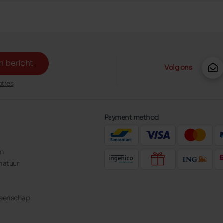
n bericht
Volg ons
ties
Payment method
en
natuur
meenschap