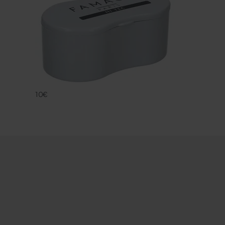
VEGAN LEATH
FAMACO
10€