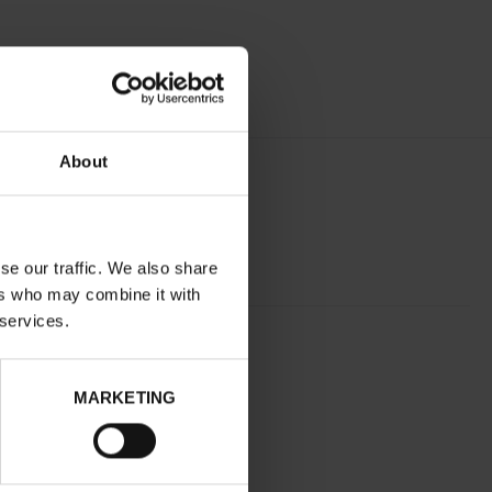
About
se our traffic. We also share
ers who may combine it with
 services.
GOUD
normal
MARKETING
Neen
D
Cubaanse