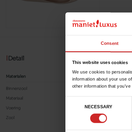
Consent
Detail
This website uses cookies
We use cookies to personalis
Materialen
information about your use of
other information that you’ve
Binnenzool
LEER
Materiaal
LK LEER
Consent
NECESSARY
Selection
Voering
LK LEER
Zool
TUNIT