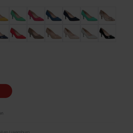
en
lgië en Luxemburg