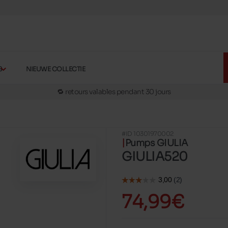
🚛 Livraison gratuite en magasins
✅ Réservez en ligne, essayez et payez en magasins
🏪 28 magasins en Belgique et au Luxembourg
S
NIEUWE COLLECTIE
📦 Livraison à domicile gratuite dés 39€ d'achats
🔁 retours valables pendant 30 jours
🚛 Livraison gratuite en magasins
#ID 10301970002
Pumps GIULIA
GIULIA520
74,99€