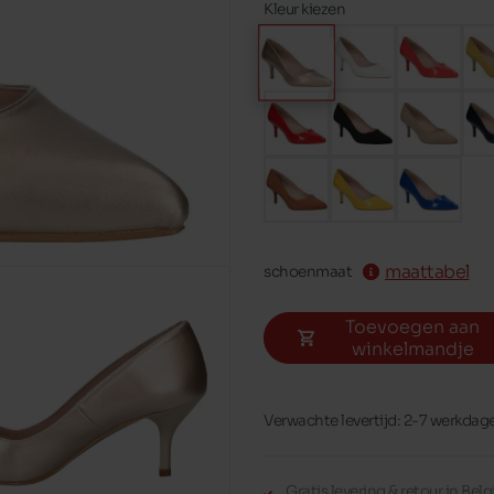
Kleur kiezen
maattabel
schoenmaat
Toevoegen aan
winkelmandje
Verwachte levertijd: 2-7 werkdag
Gratis levering & retour in Be