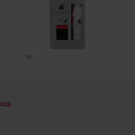
CLEANING
FAMACO
13€
xus