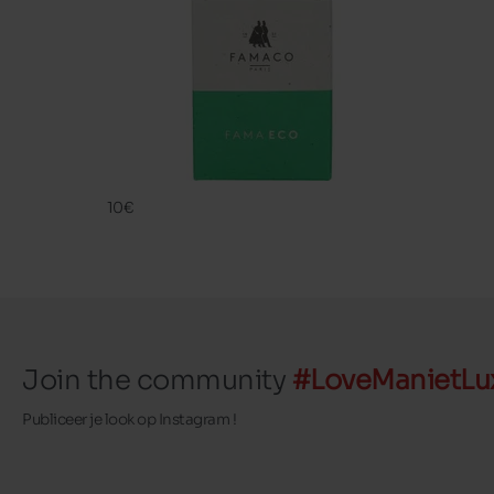
FAMA ECO
FAMACO
10€
Join the community
#LoveManietLu
Publiceer je look op Instagram !