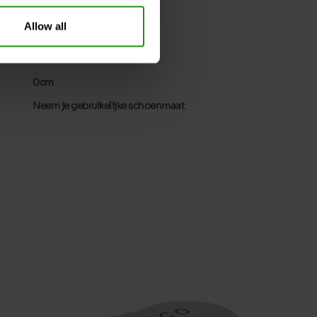
Neen
Allow all
32
Zonder
5 cm
0cm
Neem je gebruikelijke schoenmaat