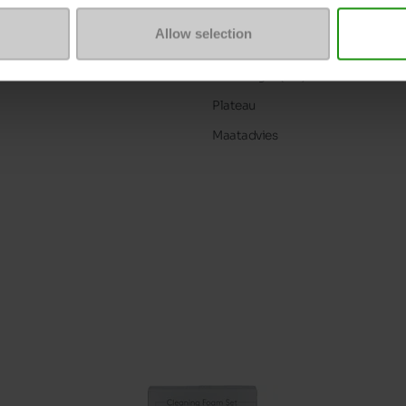
Uitneembare zool
Allow selection
ProductAttribute.DisplayName.5
Hakhoogte (cm)
Plateau
Maatadvies