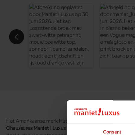
Het Amerikaanse merk
Hush Puppies
is al sinds het begi
Chaussures Maniet ! Luxus winkels
het allereerste begin.
Consent