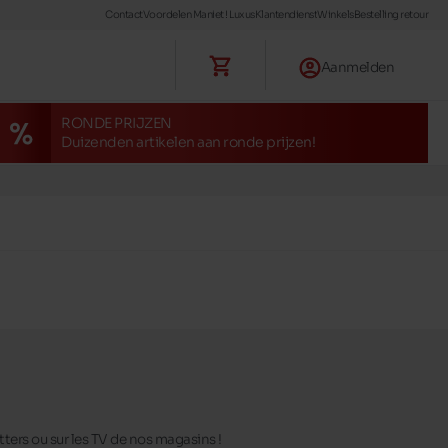
Contact
Voordelen Maniet ! Luxus
Klantendienst
Winkels
Bestelling retour
Aanmelden
RONDE PRIJZEN
Duizenden artikelen aan ronde prijzen!
tters ou sur les TV de nos magasins !