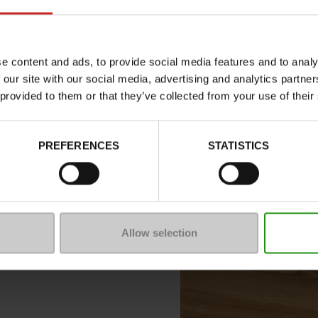
nd die het merk zo
l schoeisel van hoge
peciaal in Europa is
e content and ads, to provide social media features and to analy
 our site with our social media, advertising and analytics partn
 vindt
Hush Puppies
 provided to them or that they’ve collected from your use of their
Hush Puppies
im aanbod modellen in
assieke schoenen,
PREFERENCES
STATISTICS
sh Puppies pantoffels
!
die verkrijgbaar zijn in
Allow selection