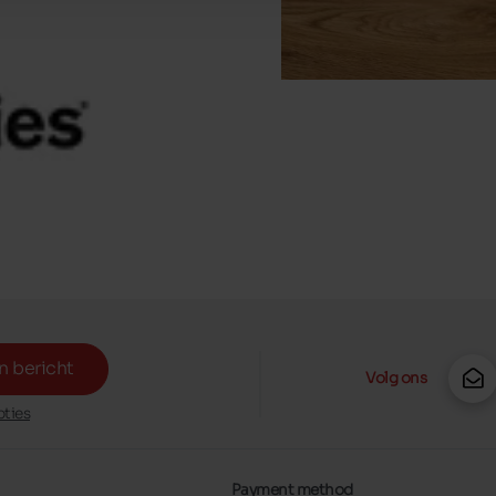
n bericht
Volg ons
ties
Payment method