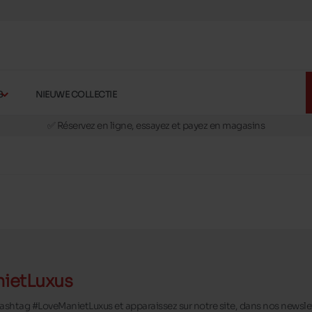
S
NIEUWE COLLECTIE
🚛 Livraison gratuite en magasins
✅ Réservez en ligne, essayez et payez en magasins
🏪 28 magasins en Belgique et au Luxembourg
📦 Livraison à domicile gratuite dés 39€ d'achats
🔁 retours valables pendant 30 jours
🚛 Livraison gratuite en magasins
ietLuxus
 hashtag #LoveManietLuxus et apparaissez sur notre site, dans nos newsle