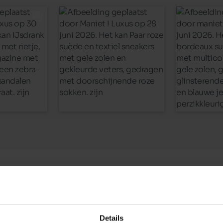
n aanwezig in onze
 Als je aan Hush Puppies
Details