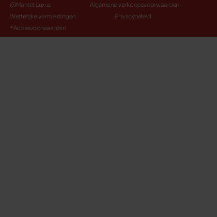
@Maniet Luxus
Algemene verkoopsvoorwaarden
Wettelijke vermeldingen
Privacybeleid
*Actiesvoorwaarden