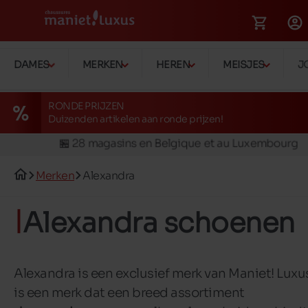
DAMES
MERKEN
HEREN
MEISJES
J
🚛 Livraison gratuite en magasins
✅ Réservez en ligne, essayez et payez en magasin
RONDE PRIJZEN
Duizenden artikelen aan ronde prijzen!
🏪 28 magasins en Belgique et au Luxembourg
📦 Livraison à domicile gratuite dés 39€ d'achats
🔁 retours valables pendant 30 jours
Merken
Alexandra
🚛 Livraison gratuite en magasins
Alexandra schoenen
Alexandra is een exclusief merk van Maniet! Luxu
is een merk dat een breed assortiment