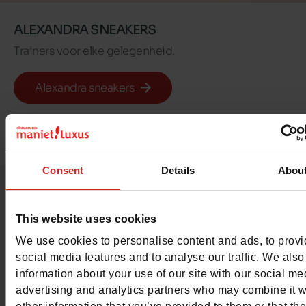
ALEXANDRA SNEAKERS
Trainers voor elke gelegenheid.
Alexandra sneakers
Consent
Details
Abou
Al onze looks gedrag
This website uses cookies
We use cookies to personalise content and ads, to prov
door onze
social media features and to analyse our traffic. We also
information about your use of our site with our social me
gemeenschap
advertising and analytics partners who may combine it w