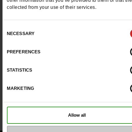
other information that you’ve provided to them or that th
#LoveManietLuxus
collected from your use of their services.
Post je beste look op Instagram en inspireer de 
Consent
! Luxus gemeenschap.
Meer lezen
NECESSARY
Selection
PREFERENCES
STATISTICS
MARKETING
Allow all