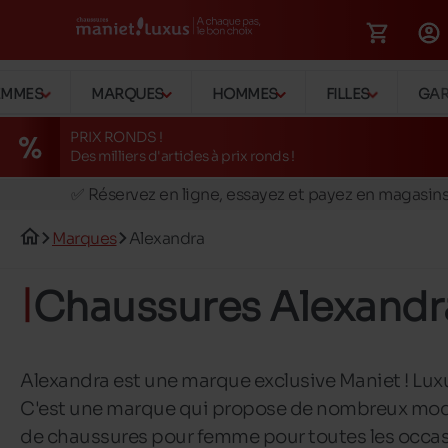
EMMES
MARQUES
HOMMES
FILLES
GA
PRIX RONDS !
Des milliers d'articles à prix ronds !
🚛 Livraison gratuite en magasins
✅ Réservez en ligne, essayez et payez en magasin
🏪 28 magasins en Belgique et au Luxembourg
Marques
Alexandra
📦 Livraison à domicile gratuite dés 39€ d'achats
🔁 retours valables pendant 30 jours
Chaussures Alexandr
🚛 Livraison gratuite en magasins
Alexandra est une marque exclusive Maniet ! Lux
C'est une marque qui propose de nombreux mo
de chaussures pour femme pour toutes les occa