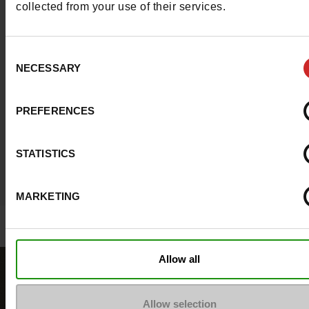
collected from your use of their services.
la communauté Maniet!Luxus.
En savoir plus
Consent
NECESSARY
Selection
PREFERENCES
STATISTICS
MARKETING
Allow all
Allow selection