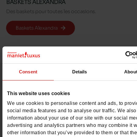
BASKETS ALEXANDRA
Des baskets pour toutes les occasions.
Baskets Alexandra
Consent
Details
Abou
Tous nos looks portés
This website uses cookies
par notre communaut
We use cookies to personalise content and ads, to prov
social media features and to analyse our traffic. We also
#LoveManietLuxus
information about your use of our site with our social me
advertising and analytics partners who may combine it w
Publiez votre plus beau look sur Instagram et ins
other information that you’ve provided to them or that th