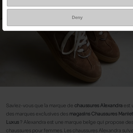
Deny
Saviez-vous que la marque de
chaussures Alexandra
est 
des marques exclusives des
magasins Chaussures Maniet
Luxus
? Alexandra est une marque belge qui propose de
chaussures pour femmes. Les chaussures Alexandra suive