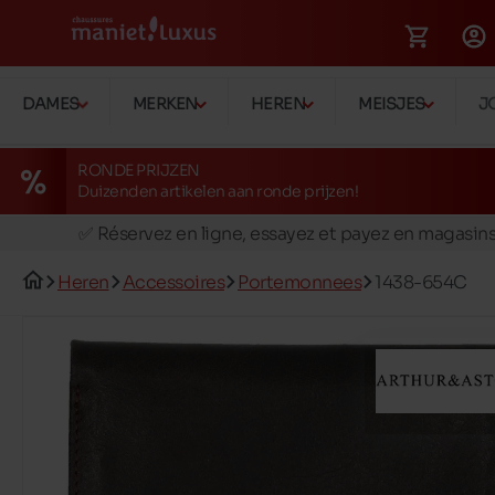
DAMES
MERKEN
HEREN
MEISJES
J
RONDE PRIJZEN
Duizenden artikelen aan ronde prijzen!
🚛 Livraison gratuite en magasins
✅ Réservez en ligne, essayez et payez en magasin
🏪 28 magasins en Belgique et au Luxembourg
Heren
Accessoires
Portemonnees
1438-654C
📦 Livraison à domicile gratuite dés 39€ d'achats
🔁 retours valables pendant 30 jours
🚛 Livraison gratuite en magasins