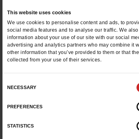
Breedte van de Raad
normal
This website uses cookies
We use cookies to personalise content and ads, to prov
Waterbestendig
Neen
social media features and to analyse our traffic. We also
information about your use of our site with our social me
ProductAttribute.DisplayName.532
Zonder
advertising and analytics partners who may combine it w
other information that you’ve provided to them or that th
Maatadvies
Neem je gebruikel
collected from your use of their services.
schoenmaat
Zonder vingers
Ja
Consent
NECESSARY
Selection
Top Reviews
PREFERENCES
STATISTICS
Om ze zo goed als nieuw te houden