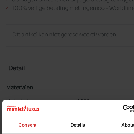
100% veilige betaling met Ingenico - Worldlin
Dit artikel kan niet gereserveerd worden
Detail
Materialen
Materiaal
LEER
Kenmerken
Consent
Details
Abou
Color
KASTANJE