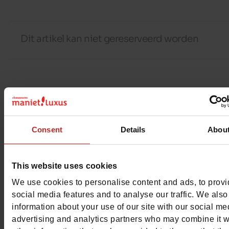
Dit artikel kan niet gereserveerd worden
Detail
Materialen
Consent
Details
Abou
Materiaal
COTON/POLYAMIDE/ELAST
This website uses cookies
Kenmerken
We use cookies to personalise content and ads, to prov
social media features and to analyse our traffic. We also
Color
JEANS
information about your use of our site with our social me
advertising and analytics partners who may combine it w
Breedte van de Raad
normal