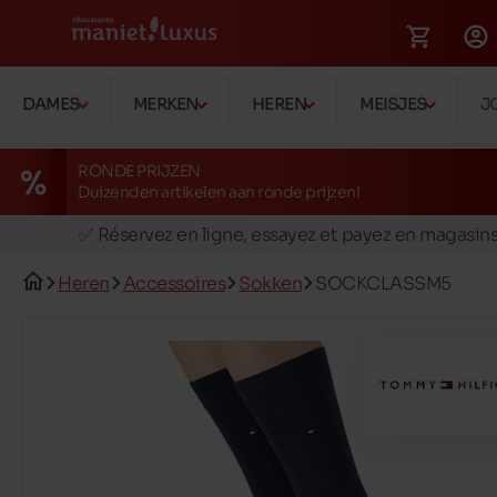
DAMES
MERKEN
HEREN
MEISJES
J
RONDE PRIJZEN
Duizenden artikelen aan ronde prijzen!
🚛 Livraison gratuite en magasins
✅ Réservez en ligne, essayez et payez en magasin
🏪 28 magasins en Belgique et au Luxembourg
Heren
Accessoires
Sokken
SOCKCLASSM5
📦 Livraison à domicile gratuite dés 39€ d'achats
🔁 retours valables pendant 30 jours
🚛 Livraison gratuite en magasins