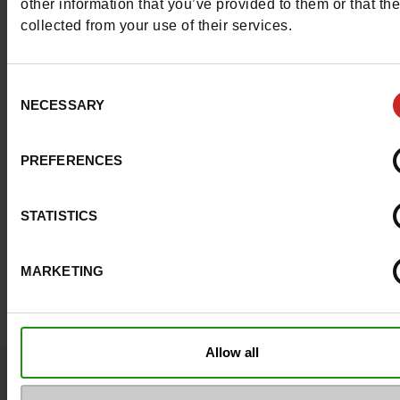
other information that you’ve provided to them or that th
collected from your use of their services.
Waterbestendig
Neen
Eco-score
D
Consent
NECESSARY
Selection
ProductAttribute.DisplayName.532
Zonder
Maatadvies
Neem je gebruikel
PREFERENCES
schoenmaat
STATISTICS
Top Reviews
MARKETING
Allow all