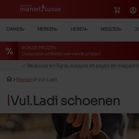
DAMES
MERKEN
HEREN
MEISJES
J
RONDE PRIJZEN
Duizenden artikelen aan ronde prijzen!
🚛 Livraison gratuite en magasins
✅ Réservez en ligne, essayez et payez en magasin
🏪 28 magasins en Belgique et au Luxembourg
Merken
Vul-Ladi
📦 Livraison à domicile gratuite dés 39€ d'achats
🔁 retours valables pendant 30 jours
Vul.Ladi schoenen
🚛 Livraison gratuite en magasins