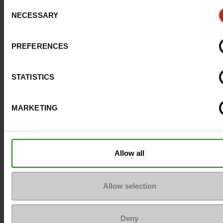
Consent
NECESSARY
Selection
PREFERENCES
STATISTICS
MARKETING
Vraagje ?
Neem contact op met de klantenservice
Allow all
Stuur een bericht
Allow selection
Meer contactopties
Deny