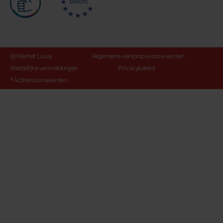
@Maniet Luxus
Algemene verkoopsvoorwaarden
Wettelijke vermeldingen
Privacybeleid
*Actiesvoorwaarden