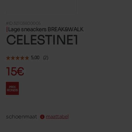
#ID 32103800005
Lage sneackers BREAK&WALK
CELESTINE1
15€
schoenmaat
maattabel