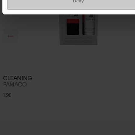
Deny
CLEANING
FAMACO
13€