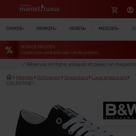
DAMES
MERKEN
HEREN
MEISJES
J
RONDE PRIJZEN
Duizenden artikelen aan ronde prijzen!
🚛 Livraison gratuite en magasins
✅ Réservez en ligne, essayez et payez en magasin
🏪 28 magasins en Belgique et au Luxembourg
Meisjes
Schoenen
Sneackers
Lage sneackers
📦 Livraison à domicile gratuite dés 39€ d'achats
CELESTINE1
🔁 retours valables pendant 30 jours
🚛 Livraison gratuite en magasins