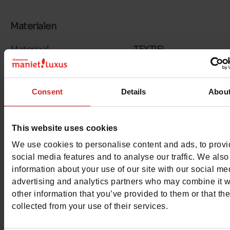
Materialen
Materiaal
TEXTIEL
Voering
TEXTIEL
Consent
Details
Abou
Binnenzool
TEXTIEL
Zool
GEGOMD
This website uses cookies
We use cookies to personalise content and ads, to prov
Kenmerken
social media features and to analyse our traffic. We also
Color
ZWART
information about your use of our site with our social me
advertising and analytics partners who may combine it w
Breedte van de Raad
normal
other information that you’ve provided to them or that th
collected from your use of their services.
Waterbestendig
Neen