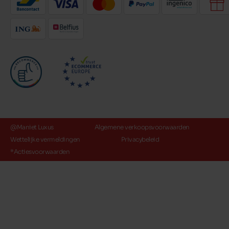
@Maniet Luxus
Algemene verkoopsvoorwaarden
Wettelijke vermeldingen
Privacybeleid
*Actiesvoorwaarden