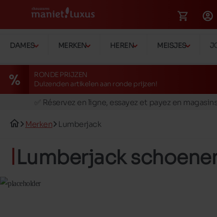
DAMES
MERKEN
HEREN
MEISJES
J
RONDE PRIJZEN
Duizenden artikelen aan ronde prijzen!
🚛 Livraison gratuite en magasins
✅ Réservez en ligne, essayez et payez en magasin
🏪 28 magasins en Belgique et au Luxembourg
Merken
Lumberjack
📦 Livraison à domicile gratuite dés 39€ d'achats
🔁 retours valables pendant 30 jours
Lumberjack schoene
🚛 Livraison gratuite en magasins