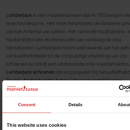
Lumberjack
is een modefenomeen dat in 1979 begon me
leren brodequins. Het merk herontdekt de klassieke sc
van het Amerika van weleer, met name de houthakkers- 
hipsterstijlen die de dresscodes van vandaag de dag
beïnvloeden. Lumberjack hecht veel waarde aan het geb
van kwaliteitsleder en de zorgvuldige afwerking van zijn
schoenen en biedt een uitstekende prijs-kwaliteitverho
Lumberjack schoenen
zijn erg populair bij natuurliefheb
Ze zijn ultrabestendig, betrouwbaar en geschikt voor
buitenactiviteiten.
Lumberjack schoenen
zijn voor wie v
reizen en wandelen houdt!
Consent
Details
Abou
In de rekken van onze
Maniet! Luxus winkels
vind je
Lumb
schoenen voor het hele gezin
: mannen, vrouwen en kind
This website uses cookies
Het assortiment omvat de iconische enkellaarsjes in