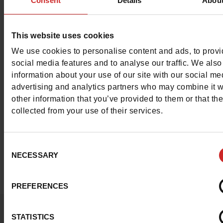
Consent
Details
Abou
This website uses cookies
We use cookies to personalise content and ads, to prov
social media features and to analyse our traffic. We also
information about your use of our site with our social me
advertising and analytics partners who may combine it w
other information that you’ve provided to them or that th
collected from your use of their services.
Consent
NECESSARY
Selection
PREFERENCES
Vraagje ?
STATISTICS