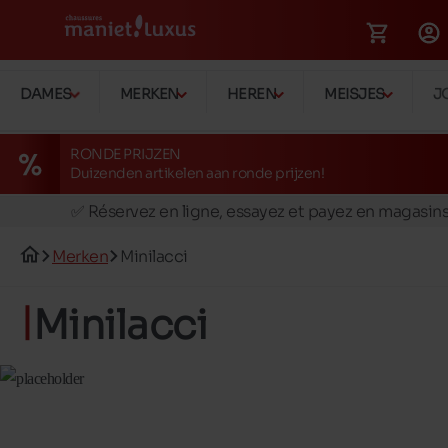
DAMES
MERKEN
HEREN
MEISJES
J
RONDE PRIJZEN
Duizenden artikelen aan ronde prijzen!
🚛 Livraison gratuite en magasins
✅ Réservez en ligne, essayez et payez en magasin
🏪 28 magasins en Belgique et au Luxembourg
Merken
Minilacci
📦 Livraison à domicile gratuite dés 39€ d'achats
🔁 retours valables pendant 30 jours
Minilacci
🚛 Livraison gratuite en magasins