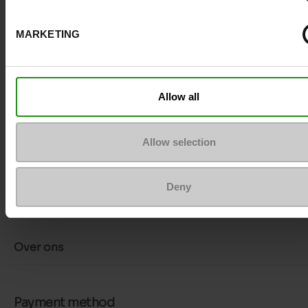
Neem contact op met de klantenservice
MARKETING
Stuur een bericht
Meer contactopties
Allow all
Volg ons
Allow selection
Deny
Klantenservice
Over ons
Payment method