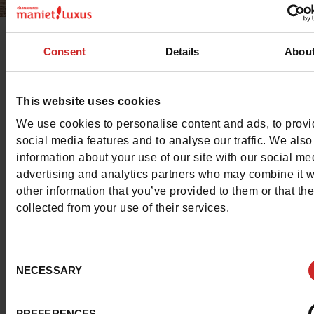
Consent
Details
Abou
Shoe Bi Dou !
est une marque propre à
C
haussures Manie
Luxus
qui vous propose des modèles tendances et de qu
pour les enfants à des prix compétitifs.
This website uses cookies
We use cookies to personalise content and ads, to prov
Que ce soit des chaussures pour les premiers pas de vos
social media features and to analyse our traffic. We also
information about your use of our site with our social me
bambins, des chaussures classiques ou encore des baske
advertising and analytics partners who may combine it w
pour vos enfants, découvrez ici toute la collection de ce
other information that you’ve provided to them or that th
marque intergénérationnelle et décontractée.
collected from your use of their services.
Cette marque, présente depuis des années dans nos ray
Consent
propose tout type de chaussures (basket, sandales, chau
NECESSARY
Selection
classiques, boots, etc.) pour accompagner vos enfants j
l’âge adulte en toute sécurité et à prix tout doux.
PREFERENCES