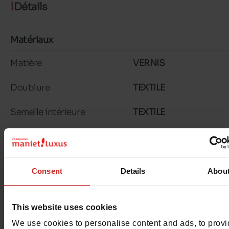
Détails
Matériaux
Matière
VERNIS
Doublure
TEXTILE
Semelle intérieure
TEXTILE
Semelle extérieure
CAOUTCHOUC
Caractéristiques
Consent
Details
Abou
Couleur
ECRU
Conseil largeur
normal
This website uses cookies
We use cookies to personalise content and ads, to prov