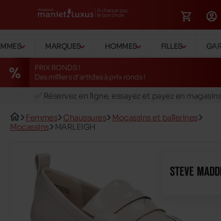
EMMES
MARQUES
HOMMES
FILLES
GA
PRIX RONDS !
Des milliers d'articles à prix ronds !
🚛 Livraison gratuite en magasins
✅ Réservez en ligne, essayez et payez en magasin
🏪 28 magasins en Belgique et au Luxembourg
Femmes
Chaussures
Mocassins et ballerines
📦 Livraison à domicile gratuite dés 39€ d'achats
Mocassins
MARLEIGH
🔁 retours valables pendant 30 jours
🚛 Livraison gratuite en magasins