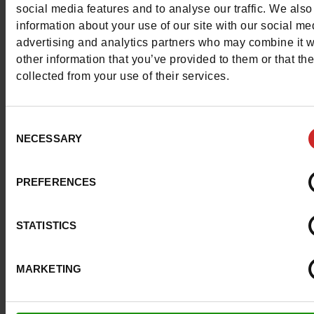
Waterproof
Non
social media features and to analyse our traffic. We also
information about your use of our site with our social me
Forme du talon
Cubain
advertising and analytics partners who may combine it w
other information that you’ve provided to them or that th
Semelle amovible
non
collected from your use of their services.
Chrome
Sans
Consent
Plateau
0cm
NECESSARY
Selection
Conseil taille
Prenez votre pointure
PREFERENCES
habituelle
STATISTICS
Avis clients
MARKETING