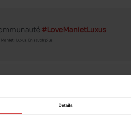
 communauté
#LoveManietLuxus
 Maniet ! Luxus.
En savoir plus
ndales
sont là pour
e de petites sandales
s Chaussures Maniet !
Details
 le type de chaussures