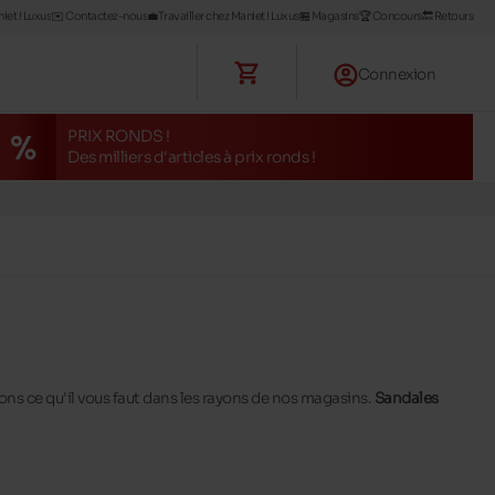
iet ! Luxus
✉️ Contactez-nous
💼Travailler chez Maniet ! Luxus
🏪 Magasins
🏆 Concours
🔙 Retours
Connexion
PRIX RONDS !
Des milliers d'articles à prix ronds !
vons ce qu'il vous faut dans les rayons de nos magasins.
Sandales