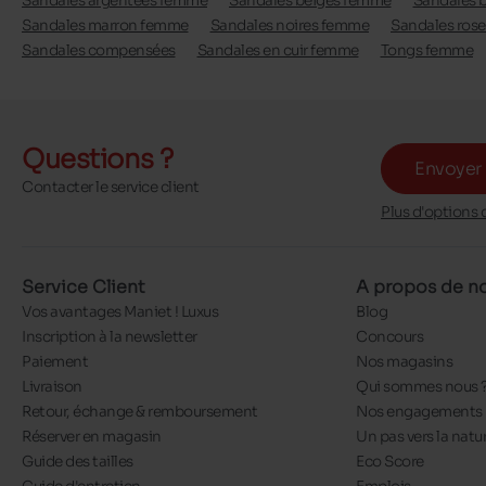
Sandales argentées femme
Sandales beiges femme
Sandales 
Sandales marron femme
Sandales noires femme
Sandales ros
Sandales compensées
Sandales en cuir femme
Tongs femme
Questions ?
Envoyer
Contacter le service client
Plus d'options 
Service Client
A propos de n
Vos avantages Maniet ! Luxus
Blog
Inscription à la newsletter
Concours
Paiement
Nos magasins
Livraison
Qui sommes nous 
Retour, échange & remboursement
Nos engagements
Réserver en magasin
Un pas vers la natu
Guide des tailles
Eco Score