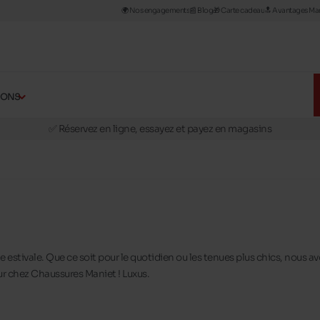
🌍 Nos engagements
📰​ Blog
🎁 Carte cadeau
🔝 Avantages Man
ÇONS
🚛 Livraison gratuite en magasins
✅ Réservez en ligne, essayez et payez en magasins
🏪 28 magasins en Belgique et au Luxembourg
📦 Livraison à domicile gratuite dés 39€ d'achats
🔁 retours valables pendant 30 jours
🚛 Livraison gratuite en magasins
e estivale. Que ce soit pour le quotidien ou les tenues plus chics, nous a
ur chez Chaussures Maniet ! Luxus.