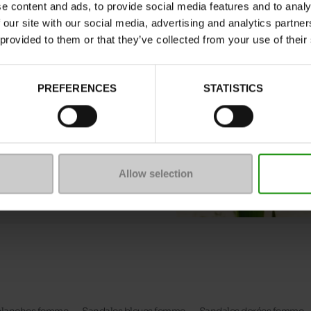
s pour les jours
e content and ads, to provide social media features and to analy
tre meilleur allié. Pour
 our site with our social media, advertising and analytics partn
tongs
sont également
 provided to them or that they’ve collected from your use of their
ktails, les sandales
PREFERENCES
STATISTICS
ussures vont
e large sélection de
 Tropeziennes
,
Sweet
Allow selection
s encore.