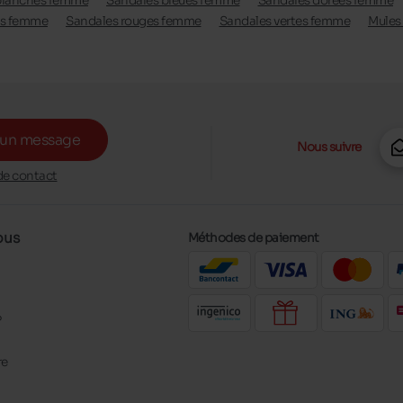
blanches femme
Sandales bleues femme
Sandales dorées femme
es femme
Sandales rouges femme
Sandales vertes femme
Mules
 un message
Nous suivre
de contact
ous
Méthodes de paiement
?
re