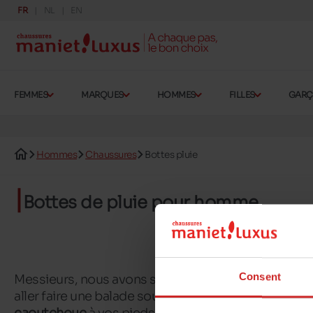
FR
NL
EN
FEMMES
MARQUES
HOMMES
FILLES
GAR
Hommes
Chaussures
Bottes pluie
Bottes de pluie pour homme
Consent
Messieurs, nous avons sélectionné différents mod
aller faire une balade sous la pluie ou un lendemain