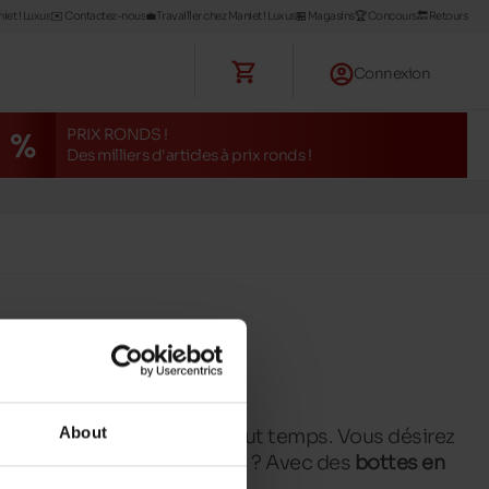
iet ! Luxus
✉️ Contactez-nous
💼Travailler chez Maniet ! Luxus
🏪 Magasins
🏆 Concours
🔙 Retours
Connexion
PRIX RONDS !
Des milliers d'articles à prix ronds !
About
omener à l'extérieur par tout temps. Vous désirez
uiller les pieds et les jambes ? Avec des
bottes en