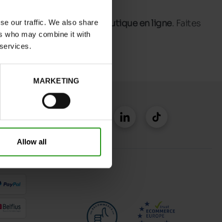
iet ! Luxus
et sur notre
boutique en ligne
. Faites
se our traffic. We also share
hommes
.
ers who may combine it with
 services.
MARKETING
Allow all