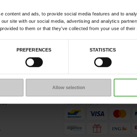
ire tout cela.
hommes
disponibles dans nos
magasins Chaussures Man
e content and ads, to provide social media features and to analy
squels vous pouvez retrouver des
bottes Aigle pour 
 our site with our social media, advertising and analytics partn
 provided to them or that they’ve collected from your use of their
PREFERENCES
STATISTICS
 un message
Nous suivre
de contact
Allow selection
ous
Méthodes de paiement
?