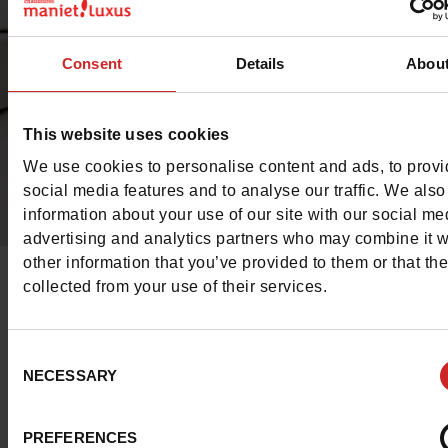
Consent
Details
Abou
This website uses cookies
We use cookies to personalise content and ads, to prov
social media features and to analyse our traffic. We also
information about your use of our site with our social me
advertising and analytics partners who may combine it w
other information that you’ve provided to them or that th
MOCASSINS NEROGIARDINI
collected from your use of their services.
Les mocassins peuvent convenir pour une tenue casual 
chic également.
Consent
NECESSARY
Selection
Mocassins Nerogiardini
PREFERENCES