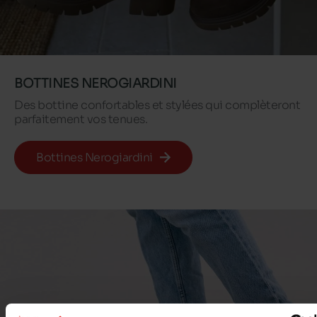
BOTTINES NEROGIARDINI
Des bottine confortables et stylées qui complèteront
parfaitement vos tenues.
Bottines Nerogiardini