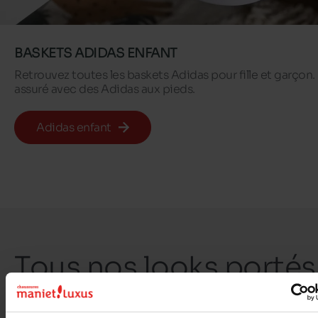
BASKETS ADIDAS ENFANT
Retrouvez toutes les baskets Adidas pour fille et garçon.
assuré avec des Adidas aux pieds.
Adidas enfant
Tous nos looks portés
par notre communaut