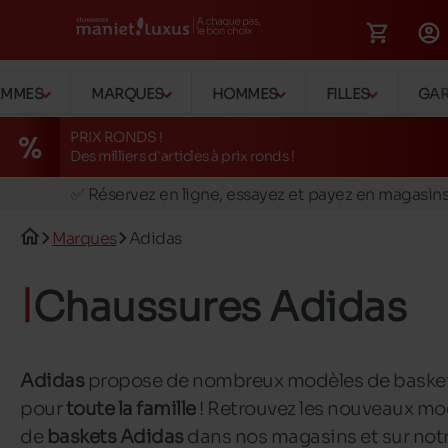
EMMES
MARQUES
HOMMES
FILLES
GA
PRIX RONDS !
Des milliers d'articles à prix ronds !
🚛 Livraison gratuite en magasins
✅ Réservez en ligne, essayez et payez en magasin
🏪 28 magasins en Belgique et au Luxembourg
Marques
Adidas
📦 Livraison à domicile gratuite dés 39€ d'achats
🔁 retours valables pendant 30 jours
Chaussures Adidas
🚛 Livraison gratuite en magasins
Adidas
propose de nombreux modèles de baske
pour
toute la famille
! Retrouvez les nouveaux mo
de
baskets Adidas
dans nos magasins et sur not