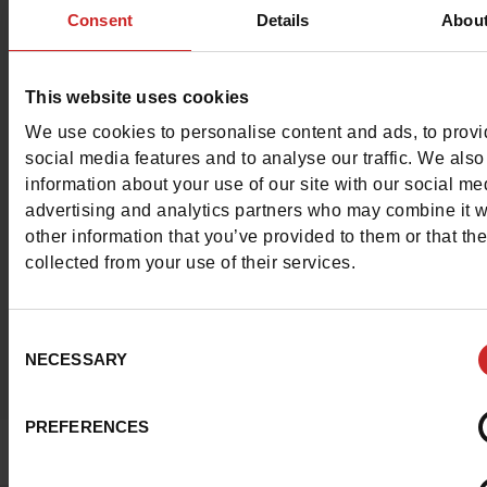
#LoveManietLuxus
Consent
Details
Abou
Publiez votre plus beau look sur Instagram et ins
This website uses cookies
la communauté Maniet!Luxus.
En savoir plus
We use cookies to personalise content and ads, to prov
social media features and to analyse our traffic. We also
information about your use of our site with our social me
advertising and analytics partners who may combine it w
other information that you’ve provided to them or that th
collected from your use of their services.
Consent
NECESSARY
Selection
PREFERENCES