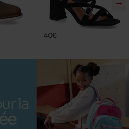
TAWNIE1
TAMARIS
40€