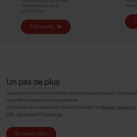
chaussures qui subliment
paire i
chaque tenue, sans
mainti
compromis.
Découvrir
Un pas de plus
La seconde main fait son entrée dans les magasins Luxus ! Des baskets,
reconditionnées par notre partenaire.
Découvrez ce nouveau rayon dans les magasin de
Bierges
,
Waterloo
,
Ville
,
Libramont
et
Froyennes
.
En savoir plus