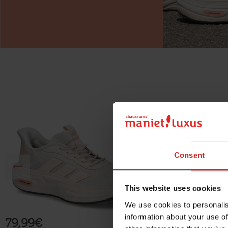
Consent
This website uses cookies
CLOUDFOAM 1
CLOUFOAM 2
We use cookies to personalis
ADIDAS
ADIDAS
information about your use of
79,99€
69,99€