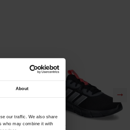
About
CLOUDFOAM 6
se our traffic. We also share
ADIDAS
ers who may combine it with
49,99€