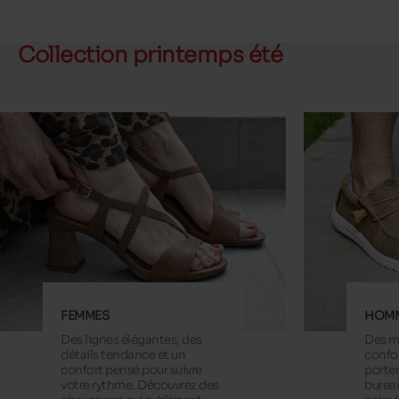
Collection printemps été
FEMMES
HOM
Des lignes élégantes, des
Des m
détails tendance et un
confor
confort pensé pour suivre
porter
votre rythme. Découvrez des
bureau