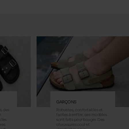
GARÇONS
s, des
Robustes, confortables et
n
faciles à enfiler, ces modèles
 les
sont faits pour bouger. Des
res
chaussures cool et