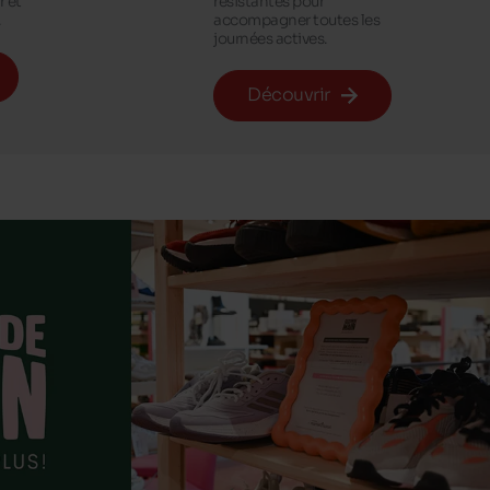
r et
résistantes pour
.
accompagner toutes les
journées actives.
Découvrir