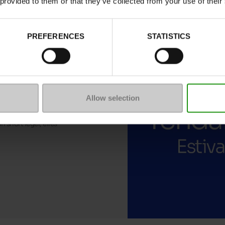
 provided to them or that they’ve collected from your use of their
PREFERENCES
STATISTICS
Allow selection
rfaites pour sublimer vos
s à brides apportent
 short léger, elles