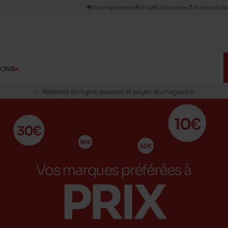
🌍 Nos engagements
📰​ Blog
🎁 Carte cadeau
🔝 Avantages Man
🚛 Livraison gratuite en magasins
ÇONS
✅ Réservez en ligne, essayez et payez en magasins
🏪 28 magasins en Belgique et au Luxembourg
📦 Livraison à domicile gratuite dés 39€ d'achats
🔁 retours valables pendant 30 jours
🚛 Livraison gratuite en magasins