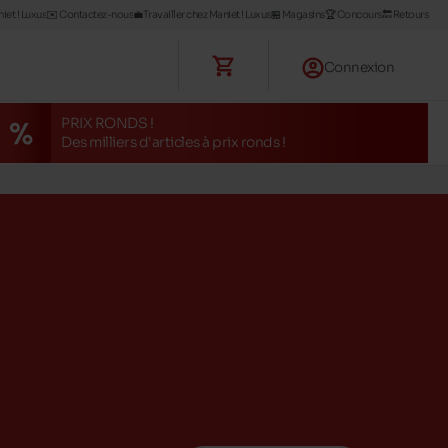
iet ! Luxus
✉️ Contactez-nous
💼Travailler chez Maniet ! Luxus
🏪 Magasins
🏆 Concours
🔙 Retours
Connexion
PRIX RONDS !
Des milliers d'articles à prix ronds !