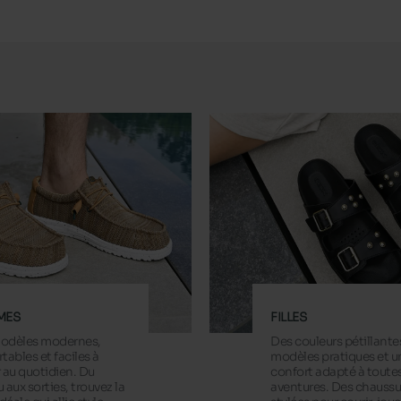
MES
FILLES
odèles modernes,
Des couleurs pétillante
tables et faciles à
modèles pratiques et u
 au quotidien. Du
confort adapté à toutes
 aux sorties, trouvez la
aventures. Des chaussu