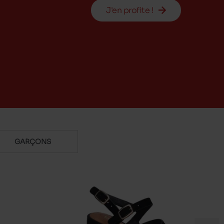
J'en profite !
GARÇONS