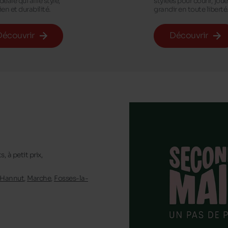
déale qui allie style,
stylées pour courir, joue
en et durabilité.
grandir en toute liberté
Découvrir
Découvrir
 à petit prix,
Hannut
,
Marche
,
Fosses-la-