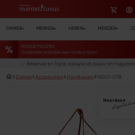
DAMES
MERKEN
HEREN
MEISJES
J
RONDE PRIJZEN
Duizenden artikelen aan ronde prijzen!
🚛 Livraison gratuite en magasins
✅ Réservez en ligne, essayez et payez en magasin
🏪 28 magasins en Belgique et au Luxembourg
Dames
Accessoires
Handtassen
N001-07B
📦 Livraison à domicile gratuite dés 39€ d'achats
🔁 retours valables pendant 30 jours
🚛 Livraison gratuite en magasins