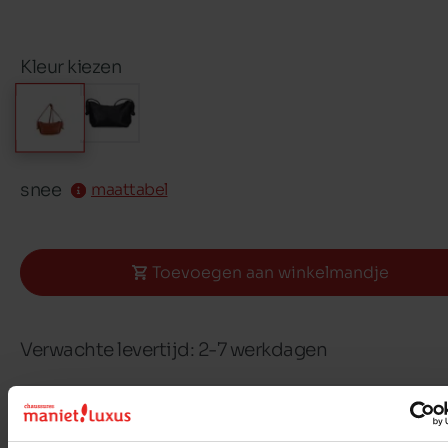
Kleur kiezen
snee
maattabel
Toevoegen aan winkelmandje
Verwachte levertijd: 2-7 werkdagen
Gratis levering & retour in België en Luxembur
30 dagen om te ruilen of je geld terug te krijge