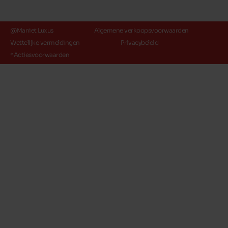
@Maniet Luxus
Algemene verkoopsvoorwaarden
Wettelijke vermeldingen
Privacybeleid
*Actiesvoorwaarden