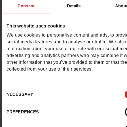
Consent
Details
Abou
100% veilige betaling met Ingenico - Worldlin
This website uses cookies
Dit artikel kan niet gereserveerd worden
We use cookies to personalise content and ads, to prov
social media features and to analyse our traffic. We also
information about your use of our site with our social me
advertising and analytics partners who may combine it w
other information that you’ve provided to them or that th
Detail
collected from your use of their services.
Kenmerken
Consent
NECESSARY
Color
KASTANJE
Selection
Breedte van de Raad
normal
PREFERENCES
Hoogte
16 cm