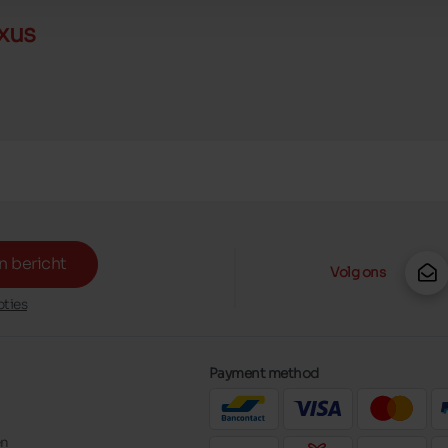
xus
n bericht
Volg ons
ties
Payment method
en