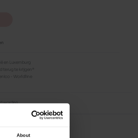
en
lgië en Luxemburg
d terug te krijgen*
enico - Worldline
erd worden
About