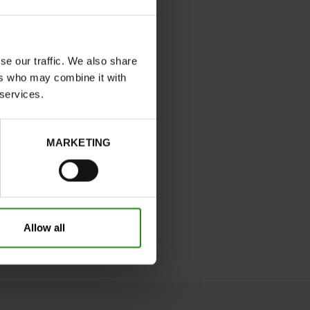
se our traffic. We also share
ers who may combine it with
 services.
MARKETING
Allow all