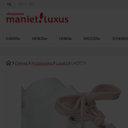
NL
FR
EN
DAMES
MERKEN
HEREN
MEISJES
JONGEN
Dames
Accessoires
Lacets
LACET11