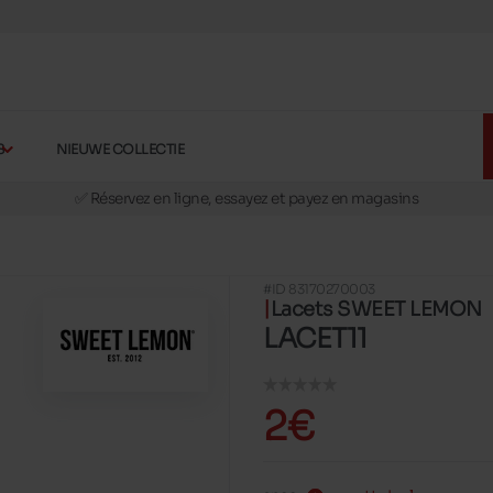
S
NIEUWE COLLECTIE
🚛 Livraison gratuite en magasins
✅ Réservez en ligne, essayez et payez en magasins
🏪 28 magasins en Belgique et au Luxembourg
📦 Livraison à domicile gratuite dés 39€ d'achats
#ID 83170270003
🔁 retours valables pendant 30 jours
Lacets SWEET LEMON
🚛 Livraison gratuite en magasins
LACET11
2€