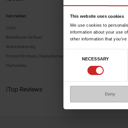
Kenmerken
This website uses cookies
We use cookies to personalis
Color
ROZE
information about your use of
Breedte van de Raad
normal
other information that you’ve
Waterbestendig
Neen
Consent
ProductAttribute.DisplayName.532
Zonder
NECESSARY
Selection
Maatadvies
Neem je gebruikelijke sch
Top Reviews
Deny