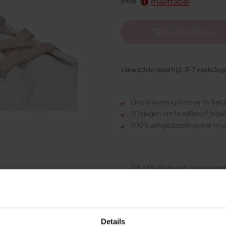
maattabel
snee
Out of stock
Verwachte levertijd: 2-7 werkdag
Gratis levering & retour in Be
30 dagen om te ruilen of je gel
100% veilige betaling met Ing
Dit artikel kan niet gereserve
Details