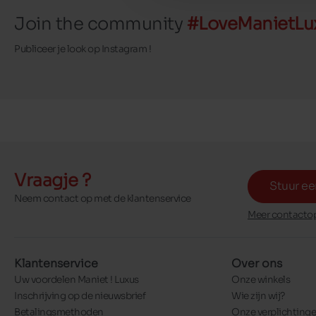
Join the community
#LoveManietLu
Publiceer je look op Instagram !
Vraagje ?
Stuur ee
Neem contact op met de klantenservice
Meer contactop
Klantenservice
Over ons
Uw voordelen Maniet ! Luxus
Onze winkels
Inschrijving op de nieuwsbrief
Wie zijn wij?
Betalingsmethoden
Onze verplichting