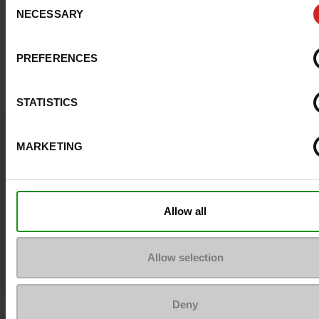
NECESSARY
Selection
Top Reviews
PREFERENCES
STATISTICS
MARKETING
Join the community
#LoveManietLuxus
Allow all
Publiceer je look op Instagram !
Allow selection
Deny