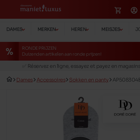
DAMES
MERKEN
HEREN
MEISJES
J
RONDE PRIJZEN
Duizenden artikelen aan ronde prijzen!
🚛 Livraison gratuite en magasins
✅ Réservez en ligne, essayez et payez en magasin
🏪 28 magasins en Belgique et au Luxembourg
Dames
Accessoires
Sokken en panty
AP508304
📦 Livraison à domicile gratuite dés 39€ d'achats
🔁 retours valables pendant 30 jours
🚛 Livraison gratuite en magasins