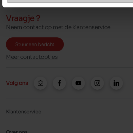
Vraagje ?
Neem contact op met de klantenservice
Stuur een bericht
Meer contactopties
Volg ons
Klantenservice
Over ons