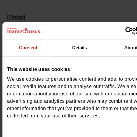
Detail
Materialen
Consent
Details
Abou
Materiaal
KATOEN
Kenmerken
This website uses cookies
Color
GRIJS
We use cookies to personalise content and ads, to prov
social media features and to analyse our traffic. We also
Breedte van de Raad
normal
information about your use of our site with our social me
advertising and analytics partners who may combine it w
Waterbestendig
Neen
other information that you’ve provided to them or that th
collected from your use of their services.
Maatadvies
Neem je gebruikelijke
schoenmaat
Consent