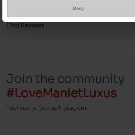
Deny
Top Reviews
Join the community
#LoveManietLuxus
Publiceer je look op Instagram !