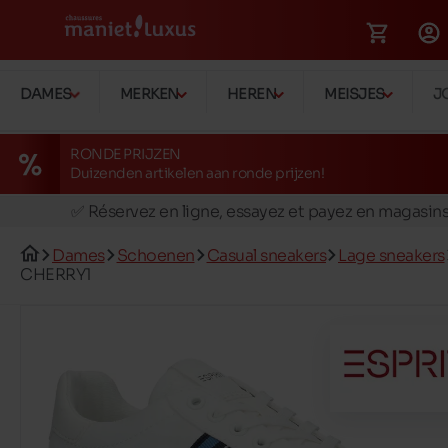
DAMES
MERKEN
HEREN
MEISJES
J
RONDE PRIJZEN
Duizenden artikelen aan ronde prijzen!
🚛 Livraison gratuite en magasins
✅ Réservez en ligne, essayez et payez en magasin
🏪 28 magasins en Belgique et au Luxembourg
Dames
Schoenen
Casual sneakers
Lage sneakers
📦 Livraison à domicile gratuite dés 39€ d'achats
CHERRY1
🔁 retours valables pendant 30 jours
🚛 Livraison gratuite en magasins