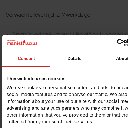
Verwachte levertijd: 2-7 werkdagen
Gratis levering & retour in België en Luxembur
30 dagen om te ruilen of je geld terug te krijge
100% veilige betaling met Ingenico - Worldlin
Consent
Details
Abou
Dit artikel kan niet gereserveerd worden
This website uses cookies
We use cookies to personalise content and ads, to prov
social media features and to analyse our traffic. We also
information about your use of our site with our social me
Detail
advertising and analytics partners who may combine it w
other information that you’ve provided to them or that th
collected from your use of their services.
Materialen