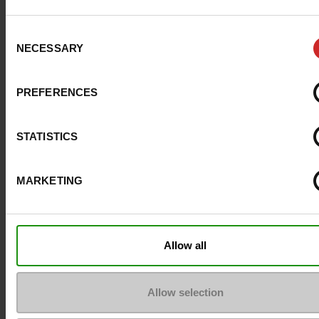
Materiaal
CANVAS
Consent
NECESSARY
Selection
Voering
TEXTIEL
PREFERENCES
Binnenzool
TEXTIEL
Zool
GEGOMD
STATISTICS
Kenmerken
MARKETING
Color
WIT
Breedte van de Raad
normal
Allow all
Waterbestendig
Neen
Allow selection
Maatadvies
Neem je gebruikelijke
schoenmaat