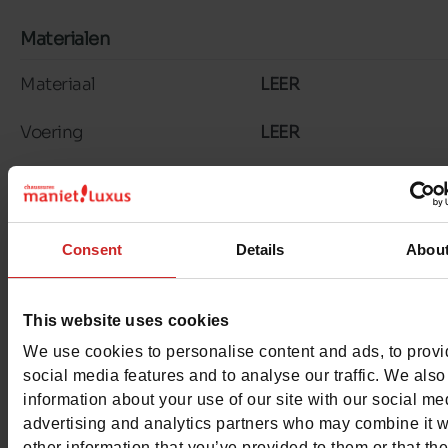
Materialen
Materiaal
LEER
Voering
LEER
Binnenzool
LEER
Zool
GEGOMD
Consent
Details
Abou
Kenmerken
Color
BEIGE
This website uses cookies
We use cookies to personalise content and ads, to prov
Breedte van de Raad
normal
social media features and to analyse our traffic. We also
information about your use of our site with our social me
Waterbestendig
Neen
advertising and analytics partners who may combine it w
other information that you’ve provided to them or that th