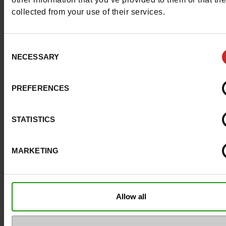
Eco-score
B
collected from your use of their services.
Uitneembare zool
Neen
Consent
ProductAttribute.DisplayName.532
Zonder
NECESSARY
Selection
Hakhoogte (cm)
5 cm
PREFERENCES
Plateau
3.5cm
STATISTICS
Maatadvies
Neem je gebruikel
schoenmaat
MARKETING
Top Reviews
Allow all