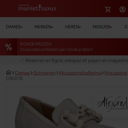
DAMES
MERKEN
HEREN
MEISJES
J
RONDE PRIJZEN
Duizenden artikelen aan ronde prijzen!
🚛 Livraison gratuite en magasins
✅ Réservez en ligne, essayez et payez en magasin
🏪 28 magasins en Belgique et au Luxembourg
Dames
Schoenen
Mocassins/ballerina
Mocassins
📦 Livraison à domicile gratuite dés 39€ d'achats
CRISTIE
🔁 retours valables pendant 30 jours
🚛 Livraison gratuite en magasins