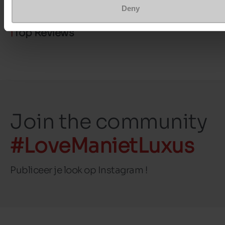
Deny
Top Reviews
Join the community
#LoveManietLuxus
Publiceer je look op Instagram !