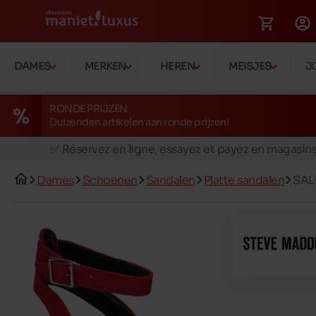
DAMES
MERKEN
HEREN
MEISJES
J
RONDE PRIJZEN
Duizenden artikelen aan ronde prijzen!
🚛 Livraison gratuite en magasins
✅ Réservez en ligne, essayez et payez en magasin
🏪 28 magasins en Belgique et au Luxembourg
Dames
Schoenen
Sandalen
Platte sandalen
SAL
📦 Livraison à domicile gratuite dés 39€ d'achats
🔁 retours valables pendant 30 jours
🚛 Livraison gratuite en magasins