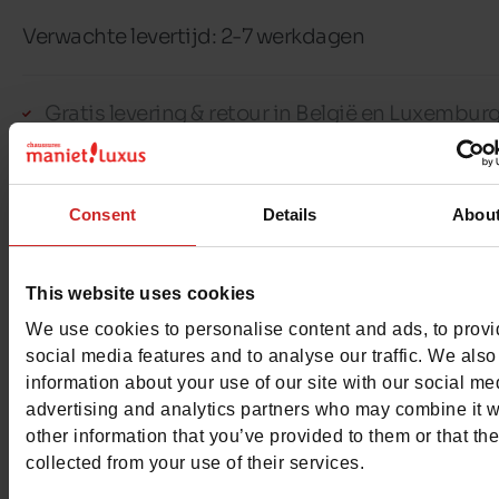
Verwachte levertijd: 2-7 werkdagen
Gratis levering & retour in België en Luxembur
30 dagen om te ruilen of je geld terug te krijge
100% veilige betaling met Ingenico - Worldlin
Consent
Details
Abou
Dit artikel kan niet gereserveerd worden
This website uses cookies
We use cookies to personalise content and ads, to prov
social media features and to analyse our traffic. We also
information about your use of our site with our social me
Detail
advertising and analytics partners who may combine it w
other information that you’ve provided to them or that th
collected from your use of their services.
Materialen