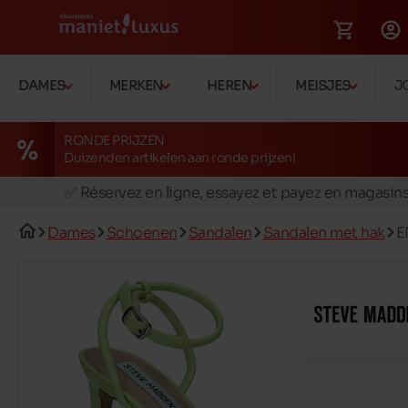
DAMES
MERKEN
HEREN
MEISJES
J
RONDE PRIJZEN
Duizenden artikelen aan ronde prijzen!
🚛 Livraison gratuite en magasins
✅ Réservez en ligne, essayez et payez en magasin
🏪 28 magasins en Belgique et au Luxembourg
Dames
Schoenen
Sandalen
Sandalen met hak
E
📦 Livraison à domicile gratuite dés 39€ d'achats
🔁 retours valables pendant 30 jours
🚛 Livraison gratuite en magasins