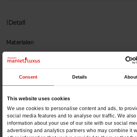
Detail
Materialen
Materiaal
LK LEER
Voering
LK LEER
Consent
Details
Abou
Binnenzool
LK LEER
This website uses cookies
Zool
TUNIT
We use cookies to personalise content and ads, to prov
Kenmerken
social media features and to analyse our traffic. We also
information about your use of our site with our social me
Color
GROEN
advertising and analytics partners who may combine it w