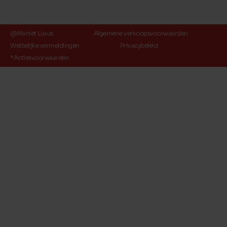
@Maniet Luxus
Algemene verkoopsvoorwaarden
Wettelijke vermeldingen
Privacybeleid
*Actiesvoorwaarden