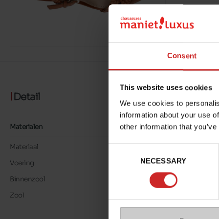
Consent
This website uses cookies
Detail
We use cookies to personalis
information about your use of
other information that you’ve
Materialen
Materiaal
LK LEER
Consent
NECESSARY
Selection
Voering
LK LEER
Binnenzool
LK LEER
Zool
TUNIT