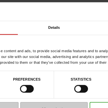
Details
e content and ads, to provide social media features and to analy
 our site with our social media, advertising and analytics partn
 provided to them or that they’ve collected from your use of their
Kenmerken
Color
PREFERENCES
STATISTICS
Breedte van de Raad
Waterbestendig
Uitneembare zool
ProductAttribute.DisplayName.5