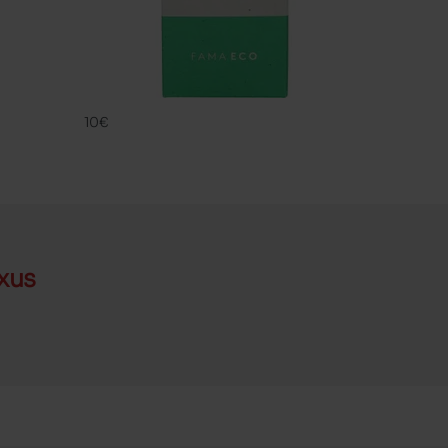
FAMA ECO
FAMACO
10€
xus