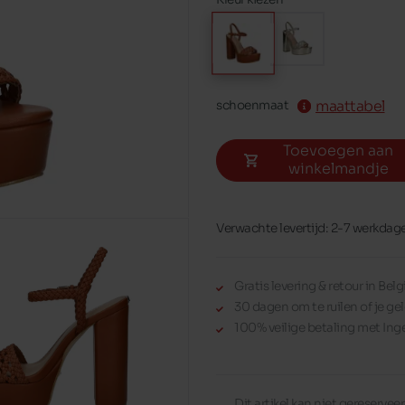
maattabel
schoenmaat
Toevoegen aan
winkelmandje
Verwachte levertijd: 2-7 werkdag
Gratis levering & retour in Be
30 dagen om te ruilen of je gel
100% veilige betaling met Ing
Dit artikel kan niet gereserve