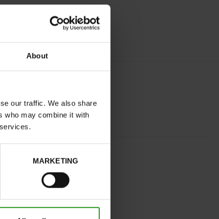
About
se our traffic. We also share
ers who may combine it with
 services.
COGNAC
MARKETING
normal
Neen
Neen
32
Zonder