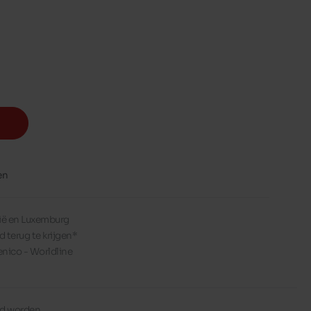
en
lgië en Luxemburg
d terug te krijgen*
enico - Worldline
erd worden