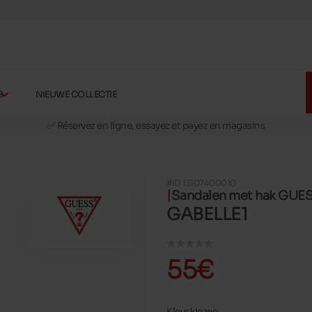
S
NIEUWE COLLECTIE
🚛 Livraison gratuite en magasins
✅ Réservez en ligne, essayez et payez en magasins
🏪 28 magasins en Belgique et au Luxembourg
📦 Livraison à domicile gratuite dés 39€ d'achats
#ID 13107400010
🔁 retours valables pendant 30 jours
Sandalen met hak GUE
🚛 Livraison gratuite en magasins
GABELLE1
55€
Kleur kiezen