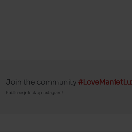
Join the community
#LoveManietLu
Publiceer je look op Instagram !