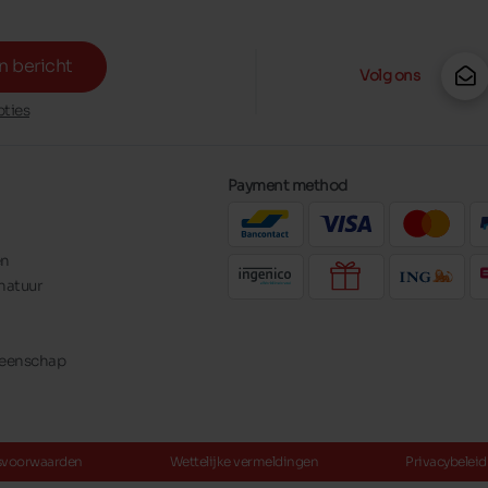
n bericht
Volg ons
ties
Payment method
en
natuur
meenschap
svoorwaarden
Wettelijke vermeldingen
Privacybeleid