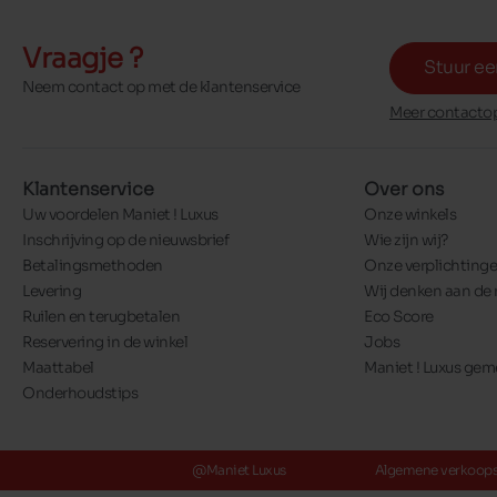
Vraagje ?
Stuur ee
Neem contact op met de klantenservice
Meer contactop
Klantenservice
Over ons
Uw voordelen Maniet ! Luxus
Onze winkels
Inschrijving op de nieuwsbrief
Wie zijn wij?
Betalingsmethoden
Onze verplichting
Levering
Wij denken aan de 
Ruilen en terugbetalen
Eco Score
Reservering in de winkel
Jobs
Maattabel
Maniet ! Luxus ge
Onderhoudstips
@Maniet Luxus
Algemene verkoop