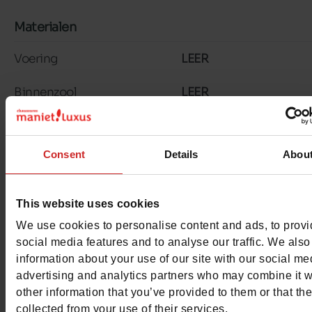
Materialen
Voering
LEER
Binnenzool
LEER
Materiaal
LEER METALLIC
Consent
Details
Abou
Zool
TUNIT
Kenmerken
This website uses cookies
Color
PLATINA
We use cookies to personalise content and ads, to prov
social media features and to analyse our traffic. We also
Breedte van de Raad
normal
information about your use of our site with our social me
advertising and analytics partners who may combine it w
Waterbestendig
Neen
other information that you’ve provided to them or that th
collected from your use of their services.