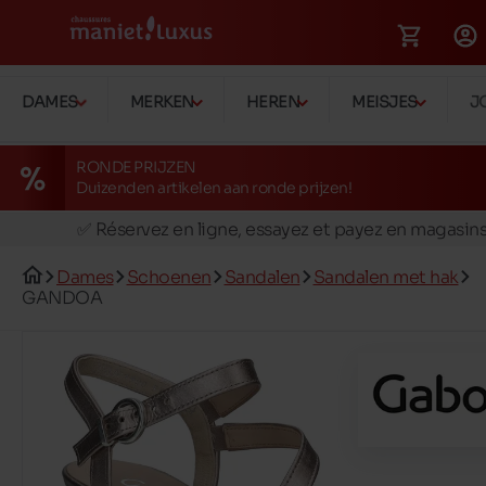
DAMES
MERKEN
HEREN
MEISJES
J
RONDE PRIJZEN
Duizenden artikelen aan ronde prijzen!
🚛 Livraison gratuite en magasins
✅ Réservez en ligne, essayez et payez en magasin
🏪 28 magasins en Belgique et au Luxembourg
Dames
Schoenen
Sandalen
Sandalen met hak
📦 Livraison à domicile gratuite dés 39€ d'achats
GANDOA
🔁 retours valables pendant 30 jours
🚛 Livraison gratuite en magasins