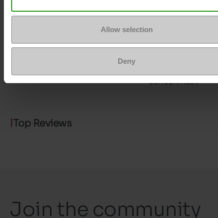
ProductAttribute.DisplayName.532
Zonder
Allow selection
Plateau
0cm
Deny
Maatadvies
Neem je gebruikel
schoenmaat
Top Reviews
Join the community