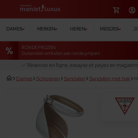
DAMES
MERKEN
HEREN
MEISJES
J
RONDE PRIJZEN
Duizenden artikelen aan ronde prijzen!
🚛 Livraison gratuite en magasins
✅ Réservez en ligne, essayez et payez en magasin
🏪 28 magasins en Belgique et au Luxembourg
Dames
Schoenen
Sandalen
Sandalen met hak
H
📦 Livraison à domicile gratuite dés 39€ d'achats
🔁 retours valables pendant 30 jours
🚛 Livraison gratuite en magasins