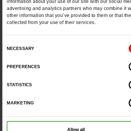
information about your use of our site with our social me
Materialen
advertising and analytics partners who may combine it w
other information that you’ve provided to them or that th
Voering
LK LEER
collected from your use of their services.
Binnenzool
LK LEER
Consent
Materiaal
LEER VERLAKT
NECESSARY
Selection
Zool
TUNIT
PREFERENCES
Kenmerken
STATISTICS
Color
WIT
Breedte van de Raad
normal
MARKETING
Waterbestendig
Neen
Uitneembare zool
Neen
Allow all