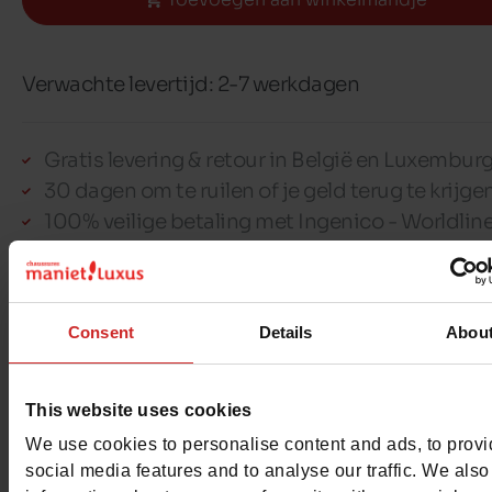
Verwachte levertijd: 2-7 werkdagen
Gratis levering & retour in België en Luxembur
30 dagen om te ruilen of je geld terug te krijge
100% veilige betaling met Ingenico - Worldlin
Dit artikel kan niet gereserveerd worden
Consent
Details
Abou
This website uses cookies
Detail
We use cookies to personalise content and ads, to prov
social media features and to analyse our traffic. We also