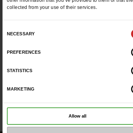
other information that you’ve provided to them or that th
#LoveManietLuxus
collected from your use of their services.
Post je beste look op Instagram en inspireer de 
Consent
! Luxus gemeenschap.
Meer lezen
NECESSARY
Selection
PREFERENCES
STATISTICS
MARKETING
Allow all