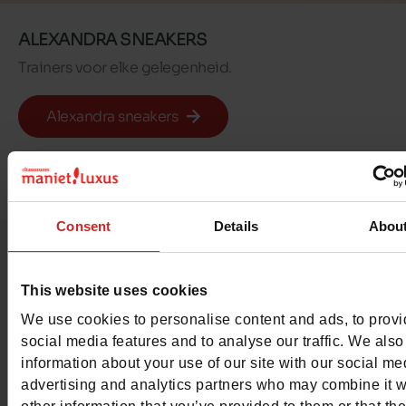
ALEXANDRA SNEAKERS
Trainers voor elke gelegenheid.
Alexandra sneakers
Consent
Details
Abou
Al onze looks gedrag
This website uses cookies
We use cookies to personalise content and ads, to prov
door onze
social media features and to analyse our traffic. We also
information about your use of our site with our social me
gemeenschap
advertising and analytics partners who may combine it w