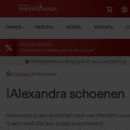
DAMES
MERKEN
HEREN
MEISJES
J
🚛 Livraison gratuite en magasins
RONDE PRIJZEN
Duizenden artikelen aan ronde prijzen!
✅ Réservez en ligne, essayez et payez en magasin
🏪 28 magasins en Belgique et au Luxembourg
📦 Livraison à domicile gratuite dés 39€ d'achats
Merken
Alexandra
🔁 retours valables pendant 30 jours
🚛 Livraison gratuite en magasins
Alexandra schoenen
Alexandra is een exclusief merk van Maniet! Luxu
is een merk dat een breed assortiment