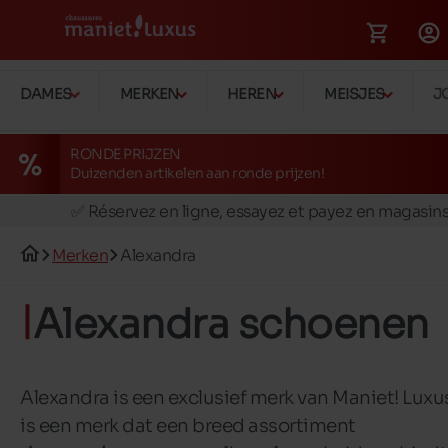
DAMES
MERKEN
HEREN
MEISJES
J
RONDE PRIJZEN
Duizenden artikelen aan ronde prijzen!
🚛 Livraison gratuite en magasins
✅ Réservez en ligne, essayez et payez en magasin
🏪 28 magasins en Belgique et au Luxembourg
Merken
Alexandra
📦 Livraison à domicile gratuite dés 39€ d'achats
🔁 retours valables pendant 30 jours
Alexandra schoenen
🚛 Livraison gratuite en magasins
Alexandra is een exclusief merk van Maniet! Luxu
is een merk dat een breed assortiment