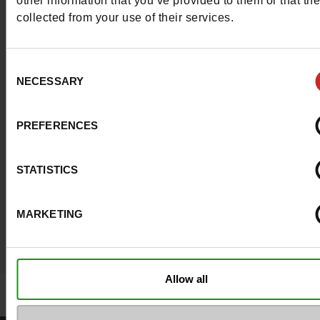
other information that you’ve provided to them or that th
#LoveManietLuxus
collected from your use of their services.
Post je beste look op Instagram en inspireer de 
Consent
! Luxus gemeenschap.
Meer lezen
NECESSARY
Selection
PREFERENCES
STATISTICS
MARKETING
Allow all