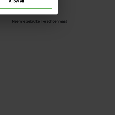
Allow all
32
Zonder
0cm
Neem je gebruikelijke schoenmaat