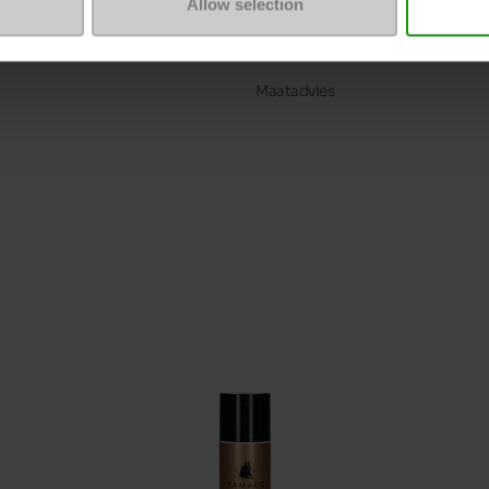
Allow selection
ProductAttribute.DisplayName.5
Plateau
Maatadvies