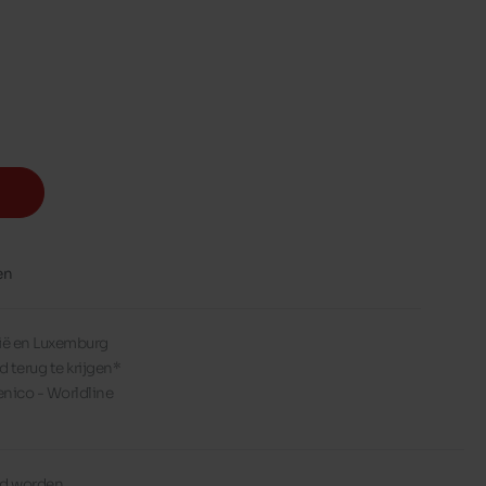
en
lgië en Luxemburg
d terug te krijgen*
enico - Worldline
erd worden