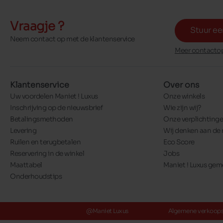
Vraagje ?
Stuur ee
Neem contact op met de klantenservice
Meer contactop
Klantenservice
Over ons
Uw voordelen Maniet ! Luxus
Onze winkels
Inschrijving op de nieuwsbrief
Wie zijn wij?
Betalingsmethoden
Onze verplichting
Levering
Wij denken aan de 
Ruilen en terugbetalen
Eco Score
Reservering in de winkel
Jobs
Maattabel
Maniet ! Luxus ge
Onderhoudstips
@Maniet Luxus
Algemene verkoop