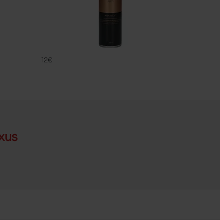
METALLIC
FAMACO
12€
xus