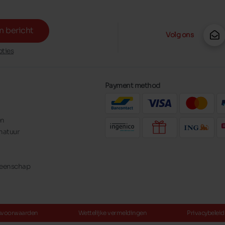
n bericht
Volg ons
ties
Payment method
en
natuur
meenschap
svoorwaarden
Wettelijke vermeldingen
Privacybeleid