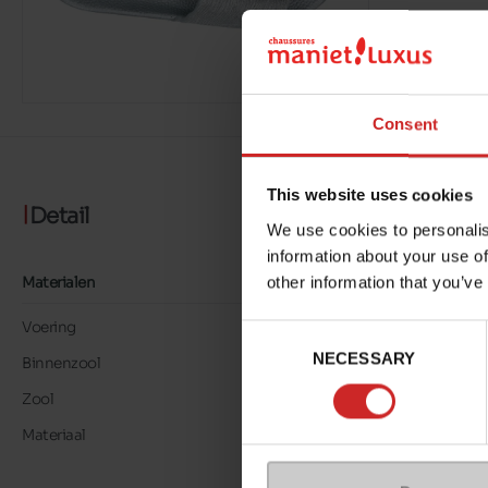
Consent
This website uses cookies
Detail
We use cookies to personalis
information about your use of
other information that you’ve
Materialen
Voering
TEXTIEL
Consent
NECESSARY
Selection
Binnenzool
EVA
Zool
EVA
Materiaal
LK LEER METALLIC