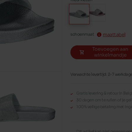
maattabel
schoenmaat
Toevoegen aan
winkelmandje
Verwachte levertijd: 2-7 werkdag
Gratis levering & retour in Be
30 dagen om te ruilen of je gel
100% veilige betaling met Ing
Dit artikel kan niet gereserve