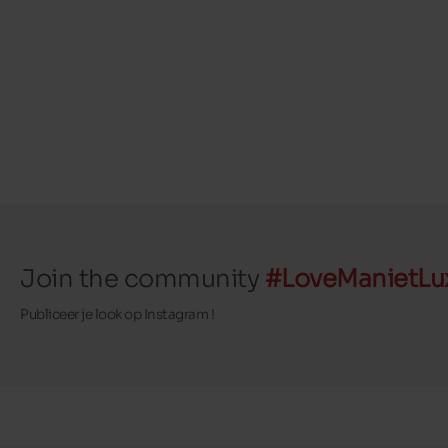
Join the community
#LoveManietLu
Publiceer je look op Instagram !