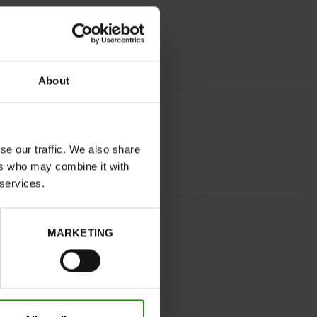
About
se our traffic. We also share
ers who may combine it with
 services.
ZILVER
MARKETING
normal
Neen
D
Neen