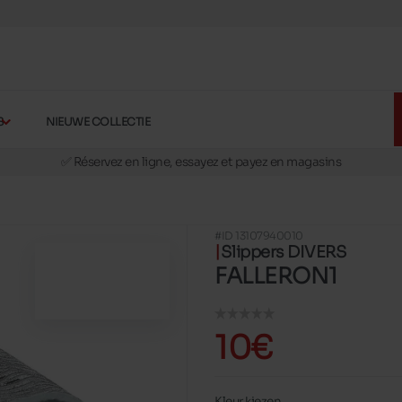
S
NIEUWE COLLECTIE
🚛 Livraison gratuite en magasins
✅ Réservez en ligne, essayez et payez en magasins
🏪 28 magasins en Belgique et au Luxembourg
📦 Livraison à domicile gratuite dés 39€ d'achats
#ID 13107940010
🔁 retours valables pendant 30 jours
Slippers DIVERS
🚛 Livraison gratuite en magasins
FALLERON1
10€
Kleur kiezen